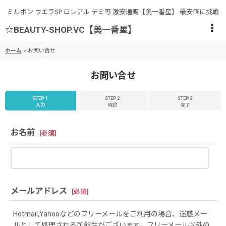
ミルボン ウエラSP ロレアル デミ等 激安通販【美一番星】 最安値に挑戦
☆BEAUTY-SHOP.VC【美一番星】
ホーム
>
お問い合せ
お問い合せ
STEP 1
STEP 2
STEP 3
入力
確認
完了
お名前
[
必須
]
メールアドレス
[
必須
]
Hotmail,Yahooなどのフリーメールをご利用の場合、迷惑メー
ルとして処理される可能性がございます。フリーメール以外の