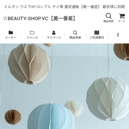
ミルボン ウエラSP ロレアル デミ等 激安通販【美一番星】 最安値に挑戦
☆BEAUTY-SHOP.VC【美一番星】
商品検索
カート
メーカー
ジャンル
マイページ
商品検索
ご利用案内