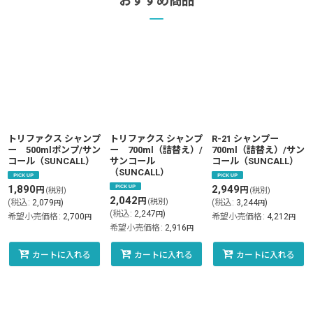
おすすめ商品
トリファクス シャンプ
トリファクス シャンプ
R-21 シャンプー
ー 500mlポンプ/サン
ー 700ml（詰替え）/
700ml（詰替え）/サン
コール（SUNCALL）
サンコール
コール（SUNCALL）
（SUNCALL）
1,890
2,949
円
円
(税別)
(税別)
2,042
円
(税別)
(
税込
:
2,079
)
(
税込
:
3,244
)
円
円
(
税込
:
2,247
)
円
希望小売価格
:
2,700
希望小売価格
:
4,212
円
円
希望小売価格
:
2,916
円
カートに入れる
カートに入れる
カートに入れる