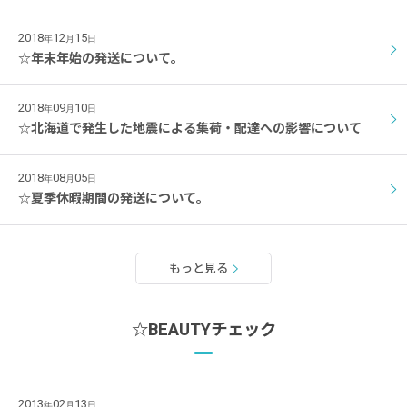
2018
12
15
年
月
日
☆年末年始の発送について。
2018
09
10
年
月
日
☆北海道で発生した地震による集荷・配達への影響について
2018
08
05
年
月
日
☆夏季休暇期間の発送について。
もっと見る
☆BEAUTYチェック
2013
02
13
年
月
日