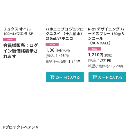
リュクス オイル
ハホニコプロ ジュウロ
R-21 デザイニング ハ
100mL/ウエラ SP
クユスイ （十六油水）
ードスプレー 180g/サ
210ml/ハホニコ
ンコール
（SUNCALL）
会員様販売：ログ
1,361
円
イン後価格表示さ
(税別)
1,210
円
(税別)
(
税込
:
1,498
)
れます
円
(
税込
:
1,331
)
円
希望小売価格
:
1,944
円
希望小売価格
:
1,728
円
カートに入れる
カートに入れる
Fプロテクトヘアシャ