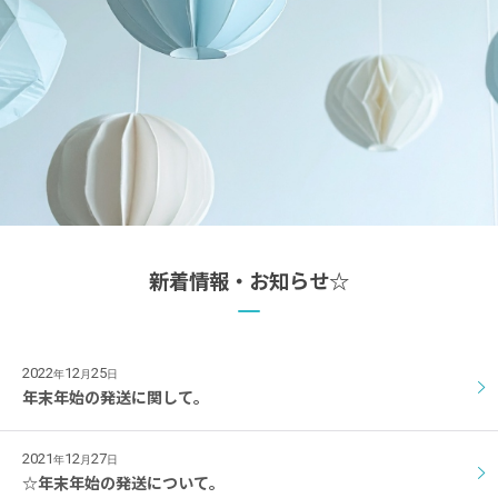
新着情報・お知らせ☆
2022
12
25
年
月
日
年末年始の発送に関して。
2021
12
27
年
月
日
☆年末年始の発送について。