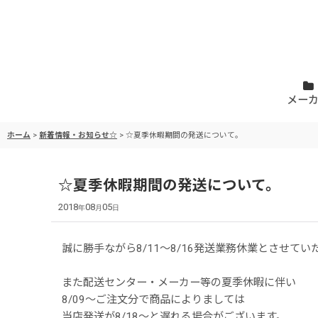
メー
ホーム
>
新着情報・お知らせ☆
>
☆夏季休暇期間の発送について。
☆夏季休暇期間の発送について。
2018
08
05
年
月
日
誠に勝手ながら8/11～8/16発送業務休業とさせてい
また配送センター・メーカー等の夏季休暇に伴い
8/09～ご注文分で商品によりましては
当店発送が8/18～と遅れる場合がございます。