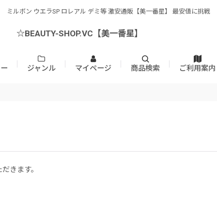
ミルボン ウエラSP ロレアル デミ等 激安通販【美一番星】 最安値に挑戦
☆BEAUTY-SHOP.VC【美一番星】
カー
ジャンル
マイページ
商品検索
ご利用案内
ただきます。