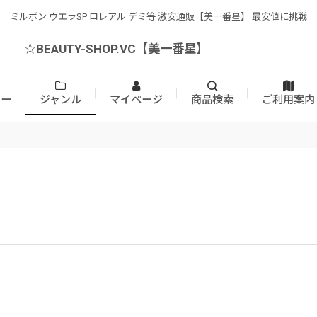
ミルボン ウエラSP ロレアル デミ等 激安通販【美一番星】 最安値に挑戦
☆BEAUTY-SHOP.VC【美一番星】
カー
ジャンル
マイページ
商品検索
ご利用案内