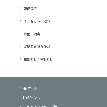
販促商品
ミニセット（KIT）
除菌・消毒
期間限定特別価格
白髪隠し / 薄毛隠し
ホーム
ジャンル