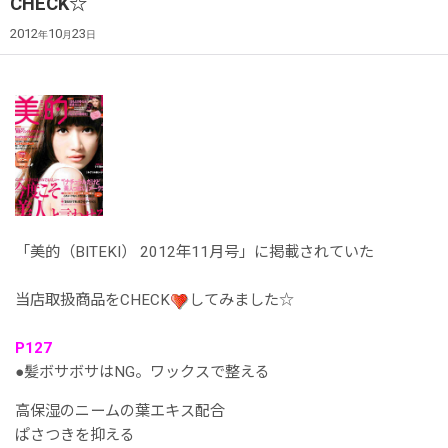
CHECK☆
2012
10
23
年
月
日
「美的（BITEKI） 2012年11月号」に掲載されていた
当店取扱商品をCHECK
してみました☆
P127
●髪ボサボサはNG。ワックスで整える
高保湿のニームの葉エキス配合
ぱさつきを抑える