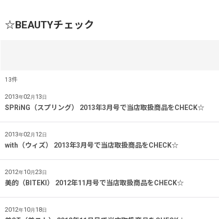
☆BEAUTYチェック
13
件
キーワード
:
2013
02
13
年
月
日
SPRiNG（スプリング） 2013年3月号で当店取扱商品をCHECK☆
カテゴリ
:
2013
02
12
年
月
日
with（ウィズ） 2013年3月号で当店取扱商品をCHECK☆
2012
10
23
年
月
日
美的（BITEKI） 2012年11月号で当店取扱商品をCHECK☆
2012
10
18
年
月
日