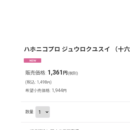
ハホニコプロ ジュウロクユスイ （十六油
1,361
販売価格
:
円
(税別)
(
税込
:
1,498
)
円
1,944
希望小売価格
:
円
数量
: