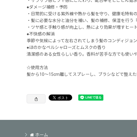
・サラサラ感とツヤ感にこだわり、配合率をとことん追求
●ダメージ補修・予防
・日常的に受ける紫外線や熱から髪を守り、健康毛特有のツ
・髪に必要な水分と油分を補い、髪の補修、保湿を行う『
・ツヤ感と手触り感が向上し、熱により効果が増すヒー
●不快感の解消
季節や気候によって左右されてしまう髪のコンディジョ
●ほのかなペルシャローズとムスクの香り
清潔感のある女性らしい香り。香料が苦手な方でも使い
☆使用方法
髪から10〜15cm離してスプレーし、ブラシなどで整え
ホーム