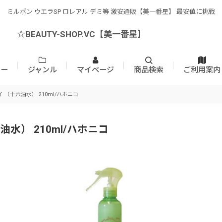
ミルボン ウエラSP ロレアル デミ等 激安通販【美一番星】 最安値に挑戦
☆BEAUTY-SHOP.VC【美一番星】
カー
ジャンル
マイページ
商品検索
ご利用案内
（十六油水） 210ml/ハホニコ
水） 210ml/ハホニコ