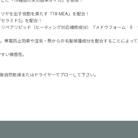
した『16種類の天然由来オイル』を使用！
ヤを出す役割を果たす『18-MEA』を配合！
セラミド2』を配合！
トリペアリピッド（ヒーティング対応補修成分）『メドウフォーム‐δ‐
ン。帯電防止効果や湿気・熱からの毛髪保護成分を配合することによって
やすい微香性。
た後自然乾燥またはドライヤーでブローして下さい。