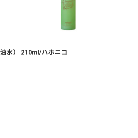
水） 210ml/ハホニコ