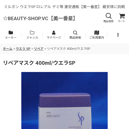
ミルボン ウエラSP ロレアル デミ等 激安通販【美一番星】 最安値に挑戦
☆BEAUTY-SHOP.VC【美一番星】
商品検索
カート
メーカー
ジャンル
マイページ
商品検索
ご利用案内
ホーム
>
ウエラ SP
>
リペア
>
リペアマスク 400ml/ウエラSP
リペアマスク 400ml/ウエラSP