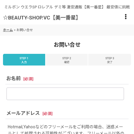
ミルボン ウエラSP ロレアル デミ等 激安通販【美一番星】 最安値に挑戦
☆BEAUTY-SHOP.VC【美一番星】
ホーム
>
お問い合せ
お問い合せ
STEP 1
STEP 2
STEP 3
入力
確認
完了
お名前
[
必須
]
メールアドレス
[
必須
]
Hotmail,Yahooなどのフリーメールをご利用の場合、迷惑メー
ルとして処理される可能性がございます。フリーメール以外の