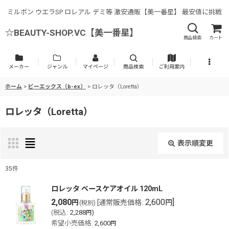
ミルボン ウエラSP ロレアル デミ等 激安通販【美一番星】 最安値に挑戦
☆BEAUTY-SHOP.VC【美一番星】
商品検索
カート
メーカー
ジャンル
マイページ
商品検索
ご利用案内
ホーム
>
ビーエックス（b-ex）
>
ロレッタ（Loretta）
ロレッタ（Loretta）
表示順変更
閉じる
35
件
表示数
:
ロレッタ ベースケアオイル 120mL
2,080
2,600
]
円
[
通常販売価格
:
円
(税別)
(
税込
:
2,288
)
円
並び順
:
希望小売価格
:
2,600
円