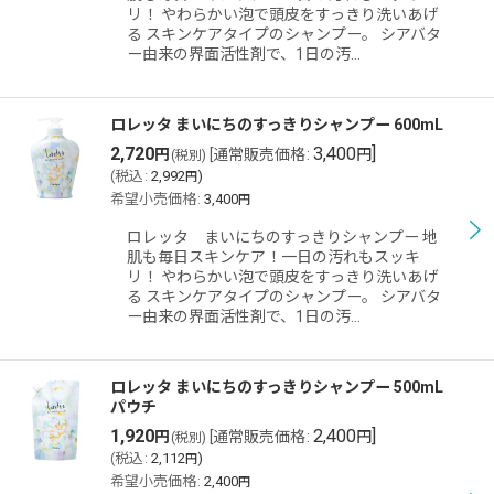
リ！ やわらかい泡で頭皮をすっきり洗いあげ
る スキンケアタイプのシャンプー。 シアバタ
ー由来の界面活性剤で、1日の汚…
ロレッタ まいにちのすっきりシャンプー 600mL
2,720
3,400
]
円
[
通常販売価格
:
円
(税別)
(
税込
:
2,992
)
円
希望小売価格
:
3,400
円
ロレッタ まいにちのすっきりシャンプー 地
肌も毎日スキンケア！一日の汚れもスッキ
リ！ やわらかい泡で頭皮をすっきり洗いあげ
る スキンケアタイプのシャンプー。 シアバタ
ー由来の界面活性剤で、1日の汚…
ロレッタ まいにちのすっきりシャンプー 500mL
パウチ
1,920
2,400
]
円
[
通常販売価格
:
円
(税別)
(
税込
:
2,112
)
円
希望小売価格
:
2,400
円