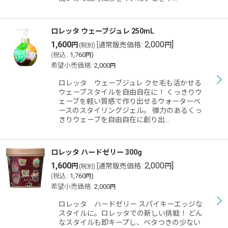
ロレッタ ウェーブジュレ 250mL
1,600
2,000
]
円
[
通常販売価格
:
円
(税別)
(
税込
:
1,760
)
円
希望小売価格
:
2,000
円
ロレッタ ウェーブジュレ クセ毛も活かせる
ウェーブスタイルを自由自在に！ くっきりウ
ェーブを軽い質感で作り出せるウォーターベ
ースのスタイリングジェル。 弾力のあるくっ
きりウェーブを自由自在に創り出…
ロレッタ ハードゼリー 300g
1,600
2,000
]
円
[
通常販売価格
:
円
(税別)
(
税込
:
1,760
)
円
希望小売価格
:
2,000
円
ロレッタ ハードゼリー スパイキーエッジな
スタイルに。ロレッタでの新しい挑戦！ どん
なスタイルも即キープし、ベタつきの少ない