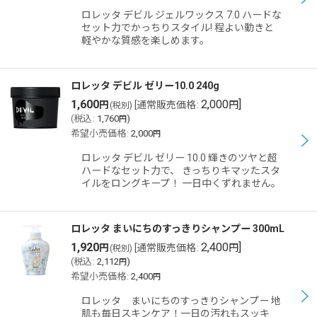
ロレッタ デビル ジェルワックス 7.0 ハードな
セット力でかっちりスタイル! 程よい動きと
軽やかな質感を楽しめます。
ロレッタ デビル ゼリー10.0 240g
1,600
2,000
]
円
[
通常販売価格
:
円
(税別)
(
税込
:
1,760
)
円
希望小売価格
:
2,000
円
ロレッタ デビル ゼリー 10.0 輝きのツヤと超
ハードなセット力で、 きっちりキマッたスタ
イルをロングキープ！ 一日中くずれません。
ロレッタ まいにちのすっきりシャンプー 300mL
1,920
2,400
]
円
[
通常販売価格
:
円
(税別)
(
税込
:
2,112
)
円
希望小売価格
:
2,400
円
ロレッタ まいにちのすっきりシャンプー 地
肌も毎日スキンケア！一日の汚れもスッキ