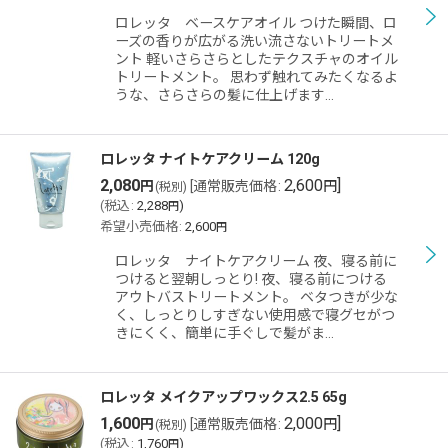
ロレッタ ベースケアオイル つけた瞬間、ロ
絞り込む
ーズの香りが広がる洗い流さないトリートメ
ント 軽いさらさらとしたテクスチャのオイル
トリートメント。 思わず触れてみたくなるよ
うな、さらさらの髪に仕上げます…
ロレッタ ナイトケアクリーム 120g
2,080
2,600
]
円
[
通常販売価格
:
円
(税別)
(
税込
:
2,288
)
円
希望小売価格
:
2,600
円
ロレッタ ナイトケアクリーム 夜、寝る前に
つけると翌朝しっとり! 夜、寝る前につける
アウトバストリートメント。 ベタつきが少な
く、しっとりしすぎない使用感で寝グセがつ
きにくく、簡単に手ぐしで髪がま…
ロレッタ メイクアップワックス2.5 65g
1,600
2,000
]
円
[
通常販売価格
:
円
(税別)
(
税込
:
1,760
)
円