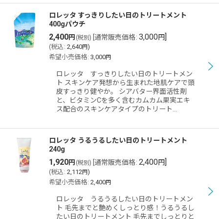
ロレッタ すっきりしたい日のトリートメント
400gパウチ
2,400
3,000
]
円
[
通常販売価格
:
円
(税別)
(
税込
:
2,640
)
円
希望小売価格
:
3,000
円
ロレッタ すっきりしたい日のトリートメン
ト スキンケア発想から生まれた地肌ケアで頭
皮すっきり健やか。 シアバター界面活性剤
と、ビタミンCを多く含むカムカム果実エキ
ス配合のスキンケアタイプのトリート…
ロレッタ うるうるしたい日のトリートメント
240g
1,920
2,400
]
円
[
通常販売価格
:
円
(税別)
(
税込
:
2,112
)
円
希望小売価格
:
2,400
円
ロレッタ うるうるしたい日のトリートメン
ト 毛先までと艶めくしっとり感！うるうるし
たい日のトリートメント 毛先までしっとりと