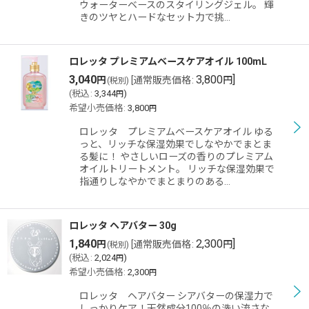
ウォーターベースのスタイリングジェル。 輝
きのツヤとハードなセット力で挑…
ロレッタ プレミアムベースケアオイル 100mL
3,040
3,800
]
円
[
通常販売価格
:
円
(税別)
(
税込
:
3,344
)
円
希望小売価格
:
3,800
円
ロレッタ プレミアムベースケアオイル ゆる
っと、リッチな保湿効果でしなやかでまとま
る髪に！ やさしいローズの香りのプレミアム
オイルトリートメント。 リッチな保湿効果で
指通りしなやかでまとまりのある…
ロレッタ ヘアバター 30g
1,840
2,300
]
円
[
通常販売価格
:
円
(税別)
(
税込
:
2,024
)
円
希望小売価格
:
2,300
円
ロレッタ ヘアバター シアバターの保湿力で
しっかりケア！天然成分100％の洗い流さな