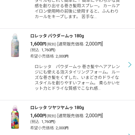
タイルもこれで簡単に！ 簡単にやわらかな質
感を創り出せる巻き髪用スプレー。 カールア
イロン使用時の前後に使用すると、ふんわり
カールをキープします。 苦手な…
ロレッタ パウダームゥ 180g
1,600
2,000
]
円
[
通常販売価格
:
円
(税別)
(
税込
:
1,760
)
円
希望小売価格
:
2,000
円
ロレッタ パウダームゥ 巻き髪やヘアアレン
ジにも使える泡スタイリングフォーム。 ルー
ズな巻き髪をくずした、いまどきのドライな
スタイルを創りやすいフォーム。 柔らかいセ
ット力とドライな質感でこなれ感…
ロレッタ ツヤツヤムゥ 180g
1,600
2,000
]
円
[
通常販売価格
:
円
(税別)
(
税込
:
1,760
)
円
希望小売価格
:
2,000
円