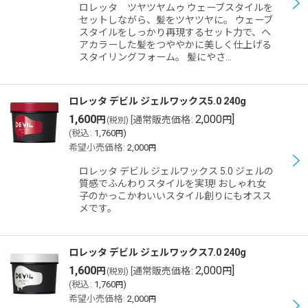
ロレッタ ツヤツヤムゥ ウェーブスタイルを
セットしながら、髪をツヤツヤに。 ウェーブ
スタイルをしっかり再現するセット力で、ヘ
アカラーした髪をつややかに美しく仕上げる
スタイリングフォーム。 髪にやさ…
ロレッタ デビル ジェルワックス5.0 240g
1,600
2,000
]
円
[
通常販売価格
:
円
(税別)
(
税込
:
1,760
)
円
希望小売価格
:
2,000
円
ロレッタ デビル ジェルワックス 5.0 ジェルの
質感でふんわりスタイルを実現! おしゃれ女
子のかっこかわいいスタイル創りにもオスス
メです。
ロレッタ デビル ジェルワックス7.0 240g
1,600
2,000
]
円
[
通常販売価格
:
円
(税別)
(
税込
:
1,760
)
円
希望小売価格
:
2,000
円