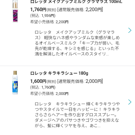
ロレッタ メイクアップミルク グラマラス 100mL
1,760
2,200
]
円
[
通常販売価格
:
円
(税別)
(
税込
:
1,936
)
円
希望小売価格
:
2,200
円
ロレッタ メイクアップミルク（グラマラ
ス） 軽快なハネ感やランダムな束感が楽しめ
るオイルベースミルク 「キープ力が弱い、毛
先が乾燥する、キシミを感じる」といった不
満を解消したオイルベースのスタイリ…
ロレッタ キラキラシュー 180g
1,600
2,000
]
円
[
通常販売価格
:
円
(税別)
(
税込
:
1,760
)
円
希望小売価格
:
2,000
円
ロレッタ キラキラシュー 輝くキラキラつや
つやスタイルで一日をハッピーに！ キラキラ
さらさらヘアーを作り出すグロススプレー。
ダメージヘアのパサつきやゴワつきを抑えな
がら、髪に輝くツヤを与え、あこ…