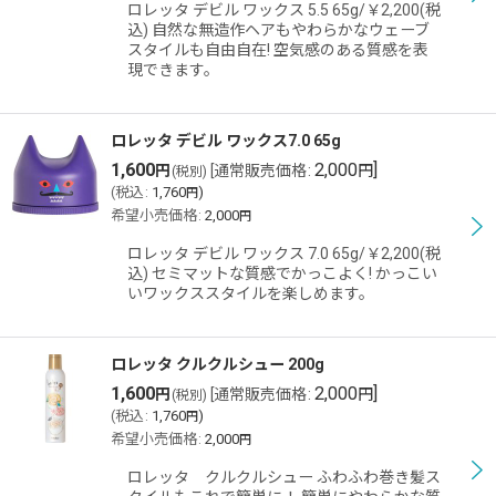
ロレッタ デビル ワックス 5.5 65g/￥2,200(税
込) 自然な無造作ヘアもやわらかなウェーブ
スタイルも自由自在! 空気感のある質感を表
現できます。
ロレッタ デビル ワックス7.0 65g
1,600
2,000
]
円
[
通常販売価格
:
円
(税別)
(
税込
:
1,760
)
円
希望小売価格
:
2,000
円
ロレッタ デビル ワックス 7.0 65g/￥2,200(税
込) セミマットな質感でかっこよく! かっこい
いワックススタイルを楽しめます。
ロレッタ クルクルシュー 200g
1,600
2,000
]
円
[
通常販売価格
:
円
(税別)
(
税込
:
1,760
)
円
希望小売価格
:
2,000
円
ロレッタ クルクルシュー ふわふわ巻き髪ス