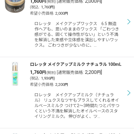
1,600
2,000
]
円
[
通常販売価格
:
円
(税別)
(
税込
:
1,760
)
円
希望小売価格
:
2,000
円
ロレッタ メイクアップワックス 6.5 無造
作ヘアも、思いのままのワックス 「ごわつき
感がでる、固くて操作性がない」という不満
を解消した束感や立体感を演出しやすいワッ
クス。 ごわつきが少ないのに、…
ロレッタ メイクアップミルク ナチュラル 100mL
1,760
2,200
]
円
[
通常販売価格
:
円
(税別)
(
税込
:
1,936
)
円
希望小売価格
:
2,200
円
ロレッタ メイクアップミルク（ナチュラ
ル） リュクスなツヤもプラスしてくれるオイ
ルベースミルク つけて2〜3時間たつとパサつ
くという不満を解消したオイルベースのスタ
イリングミルク。 伸びがよく、ツ…