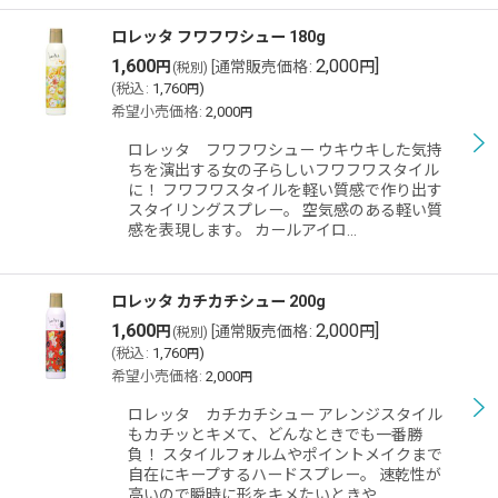
ロレッタ フワフワシュー 180g
1,600
2,000
]
円
[
通常販売価格
:
円
(税別)
(
税込
:
1,760
)
円
希望小売価格
:
2,000
円
ロレッタ フワフワシュー ウキウキした気持
ちを演出する女の子らしいフワフワスタイル
に！ フワフワスタイルを軽い質感で作り出す
スタイリングスプレー。 空気感のある軽い質
感を表現します。 カールアイロ…
ロレッタ カチカチシュー 200g
1,600
2,000
]
円
[
通常販売価格
:
円
(税別)
(
税込
:
1,760
)
円
希望小売価格
:
2,000
円
ロレッタ カチカチシュー アレンジスタイル
もカチッとキメて、どんなときでも一番勝
負！ スタイルフォルムやポイントメイクまで
自在にキープするハードスプレー。 速乾性が
高いので瞬時に形をキメたいときや…