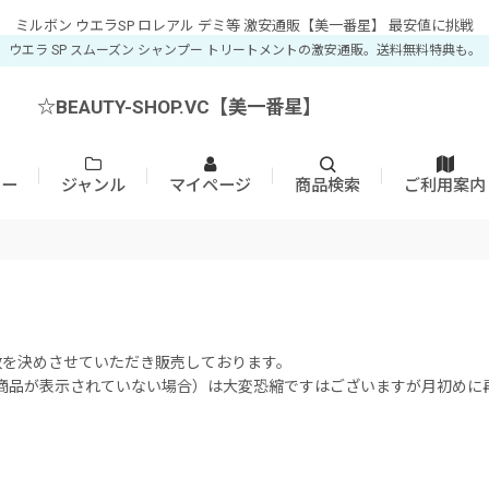
ミルボン ウエラSP ロレアル デミ等 激安通販【美一番星】 最安値に挑戦
ウエラ SP スムーズン シャンプー トリートメントの激安通販。送料無料特典も。
☆BEAUTY-SHOP.VC【美一番星】
カー
ジャンル
マイページ
商品検索
ご利用案内
数を決めさせていただき販売しております。
合（商品が表示されていない場合）は大変恐縮ですはございますが月初め