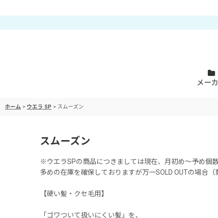
メー
ホーム
>
ウエラ SP
>
スムーズン
スムーズン
※ウエラSPの商品につきましては現在、月初め〜予め個
多めの在庫を確保しておりますが万一SOLD OUTの場
【硬い髪・クセ毛用】
「ゴワついて扱いにくい髪」を、