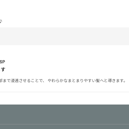
♪
SP
ます
部まで浸透させることで、 やわらかなまとまりやすい髪へと導きます。
絞り込む