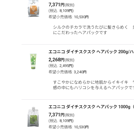
7,371
円
(税別)
(
税込
:
8,109
)
円
希望小売価格
:
10,530
円
シルクのチカラで洗うたびに髪きらめく 光
にこだわったヘアパックです
エコニコ ダイチスクスク ヘアパック 200g/
2,268
円
(税別)
(
税込
:
2,495
)
円
希望小売価格
:
3,240
円
すこやかになめらかに地肌からイキイキ ワ
感の中にもハリコシを与えるヘアパックで
エコニコ ダイチスクスク ヘアパック 1000g
7,371
円
(税別)
(
税込
:
8,109
)
円
希望小売価格
:
10,530
円