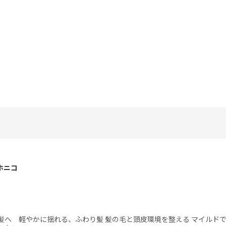
ハホニコ
髪へ 軽やかに揺れる、ふわり髪 髪の毛と頭皮環境を整える マイルド