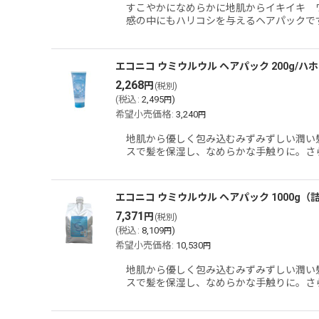
すこやかになめらかに地肌からイキイキ ワ
感の中にもハリコシを与えるヘアパックで
エコニコ ウミウルウル ヘアパック 200g/ハ
2,268
円
(税別)
(
税込
:
2,495
)
円
希望小売価格
:
3,240
円
地肌から優しく包み込むみずみずしい潤い
スで髪を保湿し、なめらかな手触りに。さ
エコニコ ウミウルウル ヘアパック 1000g（
7,371
円
(税別)
(
税込
:
8,109
)
円
希望小売価格
:
10,530
円
地肌から優しく包み込むみずみずしい潤い
スで髪を保湿し、なめらかな手触りに。さ