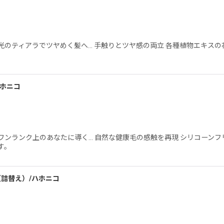
のティアラでツヤめく髪へ… 手触りとツヤ感の両立 各種植物エキスの
ハホニコ
ンランク上のあなたに導く… 自然な健康毛の感触を再現 シリコーンフ
す。
（詰替え）/ハホニコ