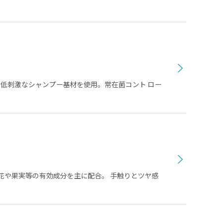
で低刺激なシャンプー基材を使用。常在菌コント ロー
花や果実等の有効成分を主に配合。 手触りとツヤ感