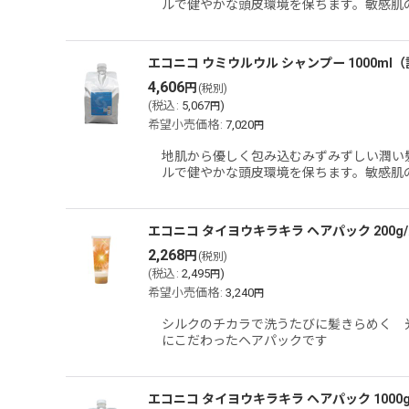
ルで健やかな頭皮環境を保ちます。敏感肌
エコニコ ウミウルウル シャンプー 1000ml
4,606
円
(税別)
(
税込
:
5,067
)
円
希望小売価格
:
7,020
円
地肌から優しく包み込むみずみずしい潤い
ルで健やかな頭皮環境を保ちます。敏感肌
エコニコ タイヨウキラキラ ヘアパック 200g
2,268
円
(税別)
(
税込
:
2,495
)
円
希望小売価格
:
3,240
円
シルクのチカラで洗うたびに髪きらめく 光
にこだわったヘアパックです
エコニコ タイヨウキラキラ ヘアパック 100