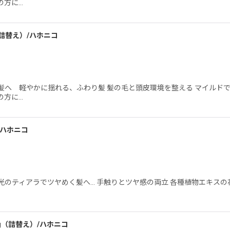
絞り込む
の方に…
（詰替え）/ハホニコ
髪へ 軽やかに揺れる、ふわり髪 髪の毛と頭皮環境を整える マイルド
の方に…
/ハホニコ
のティアラでツヤめく髪へ… 手触りとツヤ感の両立 各種植物エキスの
0g（詰替え）/ハホニコ