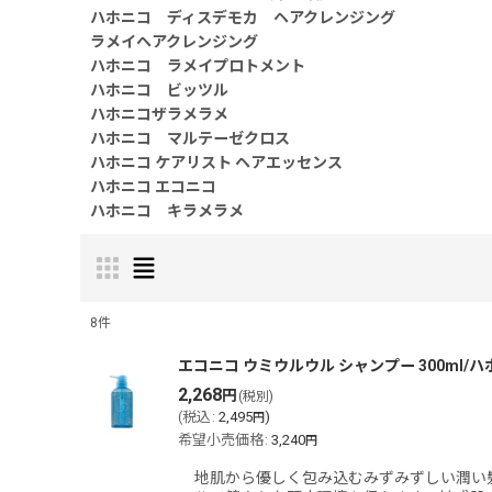
ハホニコ ディスデモカ ヘアクレンジング
ラメイヘアクレンジング
ハホニコ ラメイプロトメント
ハホニコ ビッツル
ハホニコザラメラメ
ハホニコ マルテーゼクロス
ハホニコ ケアリスト ヘアエッセンス
ハホニコ エコニコ
ハホニコ キラメラメ
8
件
表示数
:
エコニコ ウミウルウル シャンプー 300ml/
2,268
円
(税別)
(
税込
:
2,495
)
円
並び順
:
希望小売価格
:
3,240
円
地肌から優しく包み込むみずみずしい潤い