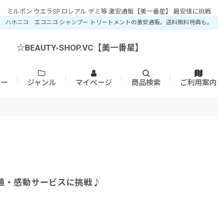
ミルボン ウエラSP ロレアル デミ等 激安通販【美一番星】 最安値に挑戦
ハホニコ エコニコ シャンプー トリートメントの激安通販。送料無料特典も。
☆BEAUTY-SHOP.VC【美一番星】
カー
ジャンル
マイページ
商品検索
ご利用案内
値・感動サービスに挑戦♪