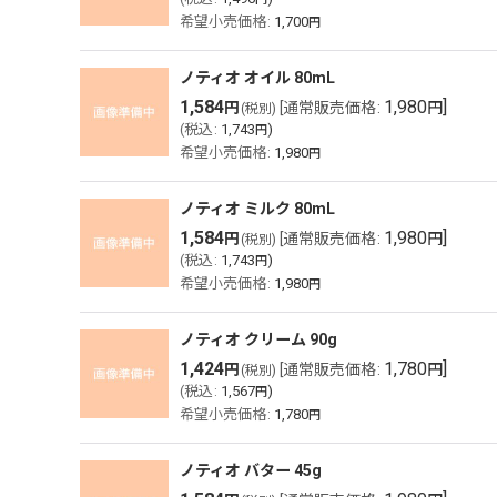
希望小売価格
:
1,700
円
ノティオ オイル 80mL
1,584
1,980
]
円
[
通常販売価格
:
円
(税別)
(
税込
:
1,743
)
円
希望小売価格
:
1,980
円
ノティオ ミルク 80mL
1,584
1,980
]
円
[
通常販売価格
:
円
(税別)
(
税込
:
1,743
)
円
希望小売価格
:
1,980
円
ノティオ クリーム 90g
1,424
1,780
]
円
[
通常販売価格
:
円
(税別)
(
税込
:
1,567
)
円
希望小売価格
:
1,780
円
ノティオ バター 45g