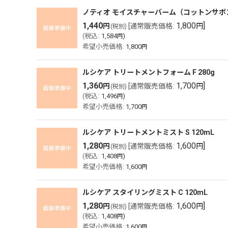
ノティオ モイスチャーバーム（コットンサボン
1,440
1,800
]
円
[
通常販売価格
:
円
(税別)
(
税込
:
1,584
)
円
希望小売価格
:
1,800
円
ルシケア トリートメントフォーム F 280g
1,360
1,700
]
円
[
通常販売価格
:
円
(税別)
(
税込
:
1,496
)
円
希望小売価格
:
1,700
円
ルシケア トリートメントミスト S 120mL
1,280
1,600
]
円
[
通常販売価格
:
円
(税別)
(
税込
:
1,408
)
円
希望小売価格
:
1,600
円
ルシケア スタイリングミスト C 120mL
1,280
1,600
]
円
[
通常販売価格
:
円
(税別)
(
税込
:
1,408
)
円
希望小売価格
:
1,600
円