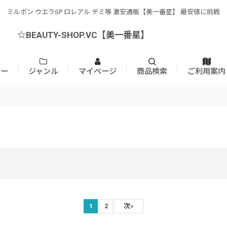
ミルボン ウエラSP ロレアル デミ等 激安通販【美一番星】 最安値に挑戦
☆BEAUTY-SHOP.VC【美一番星】
カー
ジャンル
マイページ
商品検索
ご利用案内
1
2
次
»