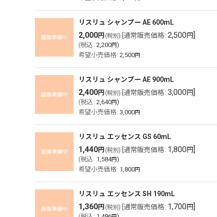
リスリュ シャンプー AE 600mL
2,000
2,500
]
円
[
通常販売価格
:
円
(税別)
(
税込
:
2,200
)
円
希望小売価格
:
2,500
円
リスリュ シャンプー AE 900mL
2,400
3,000
]
円
[
通常販売価格
:
円
(税別)
(
税込
:
2,640
)
円
希望小売価格
:
3,000
円
リスリュ エッセンス GS 60mL
1,440
1,800
]
円
[
通常販売価格
:
円
(税別)
(
税込
:
1,584
)
円
希望小売価格
:
1,800
円
リスリュ エッセンス SH 190mL
1,360
1,700
]
円
[
通常販売価格
:
円
(税別)
(
税込
:
1,496
)
円