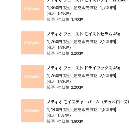
ノティオ フュースト モイストフォーム 200g
1,360
1,700
]
円
[
通常販売価格
:
円
(税別)
(
税込
:
1,496
)
円
希望小売価格
:
1,700
円
ノティオ フュースト モイストセラム 45g
1,760
2,200
]
円
[
通常販売価格
:
円
(税別)
(
税込
:
1,936
)
円
希望小売価格
:
2,200
円
ノティオ フュースト ドライワックス 45g
1,760
2,200
]
円
[
通常販売価格
:
円
(税別)
(
税込
:
1,936
)
円
希望小売価格
:
2,200
円
ノティオ モイスチャーバーム（チュベローズ） 
1,440
1,800
]
円
[
通常販売価格
:
円
(税別)
(
税込
:
1,584
)
円
希望小売価格
:
1,800
円