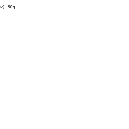
） 90g