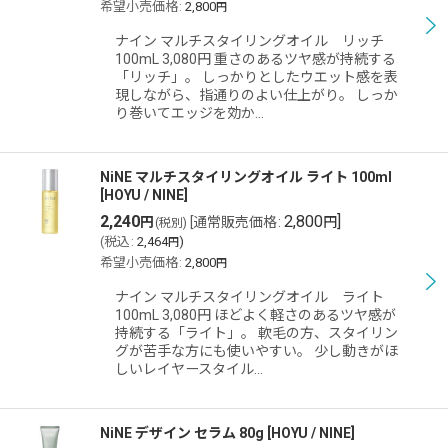
希望小売価格
:
2,800
円
絞り込む
ナイン マルチスタイリングオイル リッチ
100mL 3,080円 重さのあるツヤ感が持続する
「リッチ」。 しっかりとしたウエット感を表
現しながら、指通りのよい仕上がり。 しっか
り巻いてエッジを効か…
NiNE マルチスタイリングオイル ライト 100ml
[
HOYU / NINE
]
2,240
2,800
]
円
[
通常販売価格
:
円
(税別)
(
税込
:
2,464
)
円
希望小売価格
:
2,800
円
ナイン マルチスタイリングオイル ライト
100mL 3,080円 ほどよく軽さのあるツヤ感が
持続する「ライト」。 軟毛の方、スタイリン
グが苦手な方にも使いやすい。 少し動きがほ
しいレイヤースタイル…
NiNE デザイン セラム 80g
[
HOYU / NINE
]