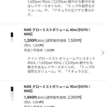
1,650yen 95mL / 2,530yen 軽やかな動きのあ
るレイヤースタイルの、 「トップの自然なボ
リューム」や、「ナチュラルなツヤと柔らか
さ…
NiNE グローミストボリューム 40ml
[
HOYU /
NINE
]
1,200
1,500
]
円
[
通常販売価格
:
円
(税別)
(
税込
:
1,320
)
円
希望小売価格
:
1,500
円
ナイン グローミスト ボリュームアシスタント
40mL / 1,650yen 95mL / 2,530yen 軽やかな
動きのあるレイヤースタイルの、 「トップの
自然なボリューム」や、「ナチュラルな…
NiNE グローミストボリューム 95ml
[
HOYU /
NINE
]
1,840
2,300
]
円
[
通常販売価格
:
円
(税別)
(
税込
:
2,024
)
円