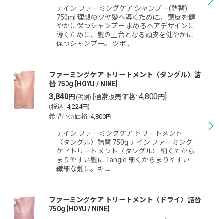
ナイン ファーミングケア シャンプー(詰替)
750ml 理想のツヤ髪へ導くために。 頭皮を健
やかに保つシャンプー 求めるヘアデザインに
導くために、髪の土台となる頭皮を健やかに
保つシャンプー。 ツボ…
ファーミングケア トリートメント〈タングル〉詰
替 750g
[
HOYU / NINE
]
3,840
4,800
]
円
[
通常販売価格
:
円
(税別)
(
税込
:
4,224
)
円
希望小売価格
:
4,800
円
ナイン ファーミングケア トリートメント
〈タングル〉詰替 750g ナイン ファーミング
ケアトリートメント〈タングル〉 細くてから
まりやすい髪に Tangle 細くからまりやすい
繊細な髪に。キュ…
ファーミングケア トリートメント〈ドライ〉詰替
750g
[
HOYU / NINE
]