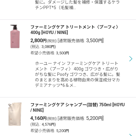
髪に。ダメージした髪を補修・保護するケラ
チンPPT*5（毛髪補…
ファーミングケア トリートメント〈プーフィ〉
400g
[
HOYU / NINE
]
2,800
3,500
]
円
[
通常販売価格
:
円
(税別)
(
税込
:
3,080
)
円
希望小売価格
:
3,500
円
ホーユー ナイン ファーミングケア トリート
メント〈プーフィ〉 400g ゴワつき・広がり
がちな髪に Poofy ゴワつき、広がる髪に。髪
のまとまりを高める植物由来の保湿成分マカ
デミアナッツ*6＆メ…
ファーミングケア シャンプー(詰替) 750ml
[
HOYU
/ NINE
]
4,160
5,200
]
円
[
通常販売価格
:
円
(税別)
(
税込
:
4,576
)
円
希望小売価格
:
5,200
円