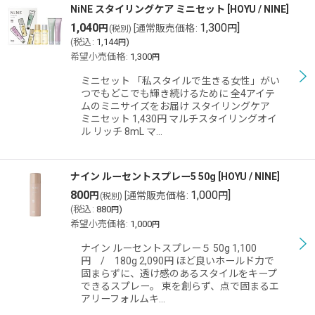
NiNE スタイリングケア ミニセット
[
HOYU / NINE
]
1,040
1,300
]
円
[
通常販売価格
:
円
(税別)
(
税込
:
1,144
)
円
希望小売価格
:
1,300
円
ミニセット 「私スタイルで生きる女性」がい
つでもどこでも輝き続けるために 全4アイテ
ムのミニサイズをお届け スタイリングケア
ミニセット 1,430円 マルチスタイリングオイ
ル リッチ 8mL マ…
ナイン ルーセントスプレー5 50g
[
HOYU / NINE
]
800
1,000
]
円
[
通常販売価格
:
円
(税別)
(
税込
:
880
)
円
希望小売価格
:
1,000
円
ナイン ルーセントスプレー５ 50g 1,100
円 / 180g 2,090円 ほど良いホールド力で
固まらずに、透け感のあるスタイルをキープ
できるスプレー。 束を創らず、点で固まるエ
アリーフォルムキ…