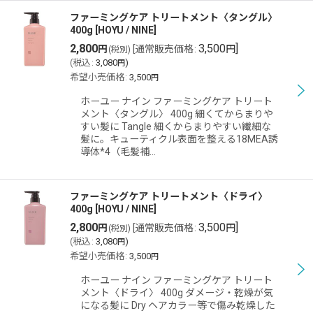
ファーミングケア トリートメント〈タングル〉
400g
[
HOYU / NINE
]
2,800
3,500
]
円
[
通常販売価格
:
円
(税別)
(
税込
:
3,080
)
円
希望小売価格
:
3,500
円
ホーユー ナイン ファーミングケア トリート
メント〈タングル〉 400g 細くてからまりや
すい髪に Tangle 細くからまりやすい繊細な
髪に。キューティクル表面を整える18MEA誘
導体*4（毛髪補…
ファーミングケア トリートメント〈ドライ〉
400g
[
HOYU / NINE
]
2,800
3,500
]
円
[
通常販売価格
:
円
(税別)
(
税込
:
3,080
)
円
希望小売価格
:
3,500
円
ホーユー ナイン ファーミングケア トリート
メント〈ドライ〉 400g ダメージ・乾燥が気
になる髪に Dry ヘアカラー等で傷み乾燥した