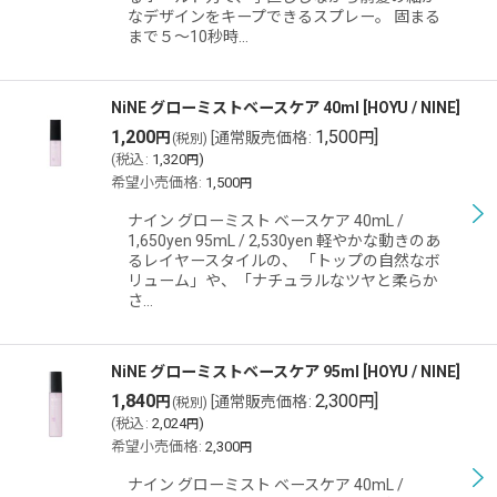
なデザインをキープできるスプレー。 固まる
まで５〜10秒時…
NiNE グローミストベースケア 40ml
[
HOYU / NINE
]
1,200
1,500
]
円
[
通常販売価格
:
円
(税別)
(
税込
:
1,320
)
円
希望小売価格
:
1,500
円
ナイン グローミスト ベースケア 40mL /
1,650yen 95mL / 2,530yen 軽やかな動きのあ
るレイヤースタイルの、 「トップの自然なボ
リューム」や、「ナチュラルなツヤと柔らか
さ…
NiNE グローミストベースケア 95ml
[
HOYU / NINE
]
1,840
2,300
]
円
[
通常販売価格
:
円
(税別)
(
税込
:
2,024
)
円
希望小売価格
:
2,300
円
ナイン グローミスト ベースケア 40mL /