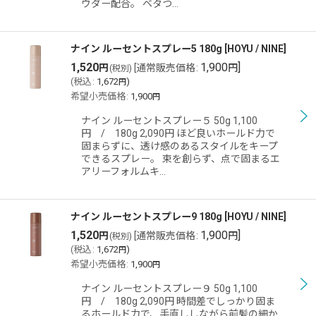
ウダー配合。 ベタつ…
ナイン ルーセントスプレー5 180g
[
HOYU / NINE
]
1,520
1,900
]
円
[
通常販売価格
:
円
(税別)
(
税込
:
1,672
)
円
希望小売価格
:
1,900
円
ナイン ルーセントスプレー５ 50g 1,100
円 / 180g 2,090円 ほど良いホールド力で
固まらずに、透け感のあるスタイルをキープ
できるスプレー。 束を創らず、点で固まるエ
アリーフォルムキ…
ナイン ルーセントスプレー9 180g
[
HOYU / NINE
]
1,520
1,900
]
円
[
通常販売価格
:
円
(税別)
(
税込
:
1,672
)
円
希望小売価格
:
1,900
円
ナイン ルーセントスプレー９ 50g 1,100
円 / 180g 2,090円 時間差でしっかり固ま
るホールド力で、手直ししながら前髪の細か