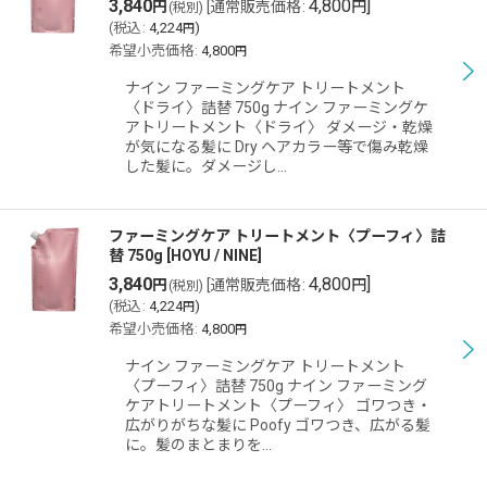
3,840
4,800
]
円
[
通常販売価格
:
円
(税別)
(
税込
:
4,224
)
円
希望小売価格
:
4,800
円
ナイン ファーミングケア トリートメント
〈ドライ〉詰替 750g ナイン ファーミングケ
アトリートメント〈ドライ〉 ダメージ・乾燥
が気になる髪に Dry ヘアカラー等で傷み乾燥
した髪に。ダメージし…
ファーミングケア トリートメント〈プーフィ〉詰
替 750g
[
HOYU / NINE
]
3,840
4,800
]
円
[
通常販売価格
:
円
(税別)
(
税込
:
4,224
)
円
希望小売価格
:
4,800
円
ナイン ファーミングケア トリートメント
〈プーフィ〉詰替 750g ナイン ファーミング
ケアトリートメント〈プーフィ〉 ゴワつき・
広がりがちな髪に Poofy ゴワつき、広がる髪
に。髪のまとまりを…