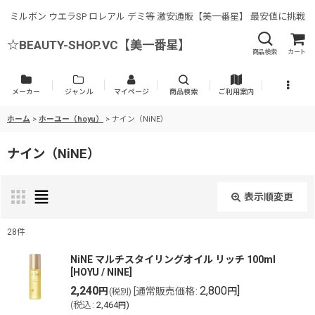
ミルボン ウエラSP ロレアル デミ等 激安通販【美一番星】 最安値に挑戦
☆BEAUTY-SHOP.VC【美一番星】
商品検索
カート
メーカー
ジャンル
マイページ
商品検索
ご利用案内
ホーム
>
ホーユー（hoyu）
>
ナイン（NiNE）
ナイン（NiNE）
表示順変更
閉じる
28
件
表示数
:
NiNE マルチスタイリングオイル リッチ 100ml
[
HOYU / NINE
]
2,240
2,800
]
円
[
通常販売価格
:
円
(税別)
並び順
:
(
税込
:
2,464
)
円