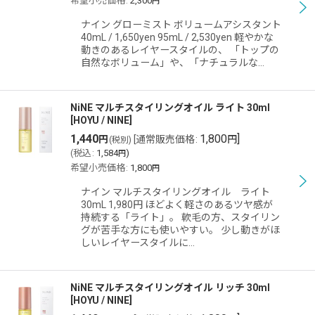
希望小売価格
:
2,300
円
ナイン グローミスト ボリュームアシスタント
40mL / 1,650yen 95mL / 2,530yen 軽やかな
動きのあるレイヤースタイルの、 「トップの
自然なボリューム」や、「ナチュラルな…
NiNE マルチスタイリングオイル ライト 30ml
[
HOYU / NINE
]
1,440
1,800
]
円
[
通常販売価格
:
円
(税別)
(
税込
:
1,584
)
円
希望小売価格
:
1,800
円
ナイン マルチスタイリングオイル ライト
30mL 1,980円 ほどよく軽さのあるツヤ感が
持続する「ライト」。 軟毛の方、スタイリン
グが苦手な方にも使いやすい。 少し動きがほ
しいレイヤースタイルに…
NiNE マルチスタイリングオイル リッチ 30ml
[
HOYU / NINE
]