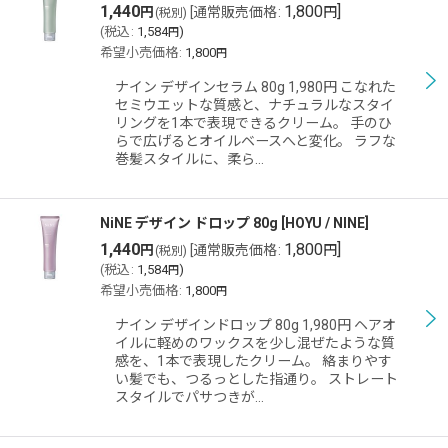
1,440
1,800
]
円
[
通常販売価格
:
円
(税別)
(
税込
:
1,584
)
円
希望小売価格
:
1,800
円
ナイン デザインセラム 80g 1,980円 こなれた
セミウエットな質感と、ナチュラルなスタイ
リングを1本で表現できるクリーム。 手のひ
らで広げるとオイルベースへと変化。 ラフな
巻髪スタイルに、柔ら…
NiNE デザイン ドロップ 80g
[
HOYU / NINE
]
1,440
1,800
]
円
[
通常販売価格
:
円
(税別)
(
税込
:
1,584
)
円
希望小売価格
:
1,800
円
ナイン デザインドロップ 80g 1,980円 ヘアオ
イルに軽めのワックスを少し混ぜたような質
感を、1本で表現したクリーム。 絡まりやす
い髪でも、つるっとした指通り。 ストレート
スタイルでパサつきが…