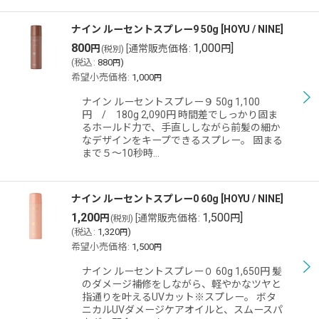
ナイン ルーセントスプレー9 50g
[
HOYU / NINE
]
800
1,000
]
円
[
通常販売価格
:
円
(税別)
(
税込
:
880
)
円
希望小売価格
:
1,000
円
ナイン ルーセントスプレー９ 50g 1,100
円 / 180g 2,090円 時間差でしっかり固ま
るホールド力で、手直ししながら前髪の細か
なデザインをキープできるスプレー。 固まる
まで５〜10秒時…
ナイン ルーセントスプレー0 60g
[
HOYU / NINE
]
1,200
1,500
]
円
[
通常販売価格
:
円
(税別)
(
税込
:
1,320
)
円
希望小売価格
:
1,500
円
ナイン ルーセントスプレー０ 60g 1,650円 髪
のダメージ補修をしながら、軽やかなツヤと
指通りを叶えるUVカット※スプレー。 ボタ
ニカルUVダメージケアオイルと、スムースパ