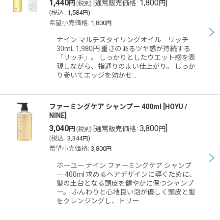
1,440
1,800
]
円
[
通常販売価格
:
円
(税別)
(
税込
:
1,584
)
円
希望小売価格
:
1,800
円
ナイン マルチスタイリングオイル リッチ
30mL 1,980円 重さのあるツヤ感が持続する
「リッチ」。 しっかりとしたウエット感を表
現しながら、指通りのよい仕上がり。 しっか
り巻いてエッジを効かせ…
ファーミングケア シャンプー 400ml
[
HOYU /
NINE
]
3,040
3,800
]
円
[
通常販売価格
:
円
(税別)
(
税込
:
3,344
)
円
希望小売価格
:
3,800
円
ホーユー ナイン ファーミングケア シャンプ
ー 400ml 求めるヘアデザインに導くために、
髪の土台となる頭皮を健やかに保つシャンプ
ー。 ふんわりと心地良い泡が優しく頭皮と髪
をクレンジングし、トリー…