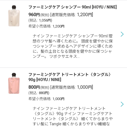
ファーミングケア シャンプー 90ml
[
HOYU / NINE
]
960
1,200
]
円
[
通常販売価格
:
円
(税別)
(
税込
:
1,056
)
円
希望小売価格
:
1,200
円
ナイン ファーミングケア シャンプー 90ml 理
想のツヤ髪へ導くために。 頭皮を健やかに保
つシャンプー 求めるヘアデザインに導くため
に、髪の土台となる頭皮を健やかに保つシャ
ンプー。 ツボクサエキス…
ファーミングケア トリートメント〈タングル〉
90g
[
HOYU / NINE
]
800
1,000
]
円
[
通常販売価格
:
円
(税別)
(
税込
:
880
)
円
希望小売価格
:
1,000
円
ナイン ファーミングケア トリートメント
〈タングル〉90g ナイン ファーミングケアト
リートメント〈タングル〉 細くてからまりや
すい髪に Tangle 細くからまりやすい繊細な