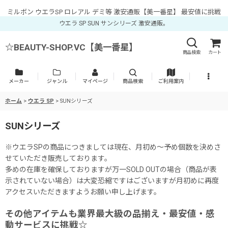
ミルボン ウエラSP ロレアル デミ等 激安通販【美一番星】 最安値に挑戦
ウエラ SP SUN サンシリーズ 激安通販。
☆BEAUTY-SHOP.VC【美一番星】
商品検索
カート
メーカー
ジャンル
マイページ
商品検索
ご利用案内
ホーム
>
ウエラ SP
>
SUNシリーズ
SUNシリーズ
※ウエラSPの商品につきましては現在、月初め〜予め個数を決めさ
せていただき販売しております。
多めの在庫を確保しておりますが万一SOLD OUTの場合（商品が表
示されていない場合）は大変恐縮ですはございますが月初めに再度
アクセスいただきますようお願い申し上げます。
その他アイテムも業界最大級の品揃え・最安値・感
動サービスに挑戦☆