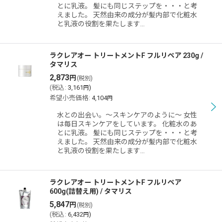
とに乳液。 髪にも同じステップを・・・と考
えました。 天然由来の成分が髪内部で化粧水
と乳液の役割を果たします…
ラクレアオー トリートメントF フルリペア 230g /
タマリス
2,873
円
(税別)
(
税込
:
3,161
)
円
希望小売価格
:
4,104
円
水との出会い。〜スキンケアのように〜 女性
は毎日スキンケアをしています。 化粧水のあ
とに乳液。 髪にも同じステップを・・・と考
えました。 天然由来の成分が髪内部で化粧水
と乳液の役割を果たします…
ラクレアオー トリートメントF フルリペア
600g(詰替え用) / タマリス
5,847
円
(税別)
(
税込
:
6,432
)
円