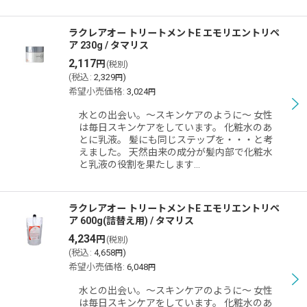
ラクレアオー トリートメントE エモリエントリペ
ア 230g / タマリス
2,117
円
(税別)
(
税込
:
2,329
)
円
希望小売価格
:
3,024
円
水との出会い。〜スキンケアのように〜 女性
は毎日スキンケアをしています。 化粧水のあ
とに乳液。 髪にも同じステップを・・・と考
えました。 天然由来の成分が髪内部で化粧水
と乳液の役割を果たします…
ラクレアオー トリートメントE エモリエントリペ
ア 600g(詰替え用) / タマリス
4,234
円
(税別)
(
税込
:
4,658
)
円
希望小売価格
:
6,048
円
水との出会い。〜スキンケアのように〜 女性
は毎日スキンケアをしています。 化粧水のあ