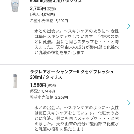
600ml(詰替え用) / タマリス
3,705
円
(税別)
(
税込
:
4,076
)
円
希望小売価格
:
5,292
円
水との出会い。〜スキンケアのように〜 女性
は毎日スキンケアをしています。 化粧水のあ
とに乳液。 髪にも同じステップを・・・と考
えました。 天然由来の成分が髪内部で化粧水
と乳液の役割を果たします…
ラクレアオー シャンプーK クセゲフレッシュ
200ml / タマリス
1,588
円
(税別)
(
税込
:
1,747
)
円
希望小売価格
:
2,268
円
水との出会い。〜スキンケアのように〜 女性
は毎日スキンケアをしています。 化粧水のあ
とに乳液。 髪にも同じステップを・・・と考
えました。 天然由来の成分が髪内部で化粧水
と乳液の役割を果たします…