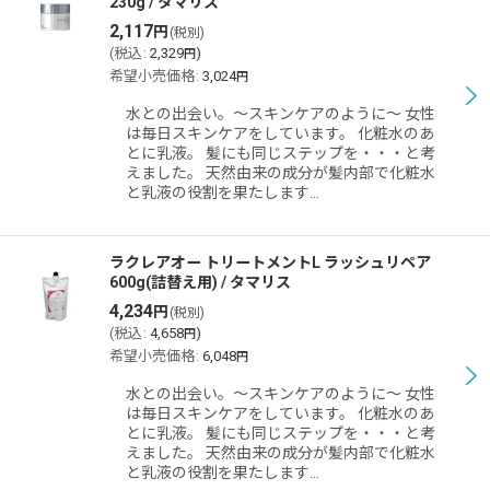
230g / タマリス
2,117
円
(税別)
(
税込
:
2,329
)
円
希望小売価格
:
3,024
円
水との出会い。〜スキンケアのように〜 女性
は毎日スキンケアをしています。 化粧水のあ
とに乳液。 髪にも同じステップを・・・と考
えました。 天然由来の成分が髪内部で化粧水
と乳液の役割を果たします…
ラクレアオー トリートメントL ラッシュリペア
600g(詰替え用) / タマリス
4,234
円
(税別)
(
税込
:
4,658
)
円
希望小売価格
:
6,048
円
水との出会い。〜スキンケアのように〜 女性
は毎日スキンケアをしています。 化粧水のあ
とに乳液。 髪にも同じステップを・・・と考
えました。 天然由来の成分が髪内部で化粧水
と乳液の役割を果たします…