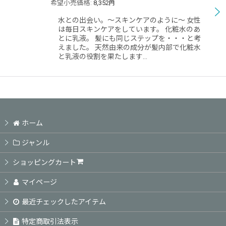
希望小売価格
:
8,352
円
水との出会い。〜スキンケアのように〜 女性
は毎日スキンケアをしています。 化粧水のあ
とに乳液。 髪にも同じステップを・・・と考
えました。 天然由来の成分が髪内部で化粧水
と乳液の役割を果たします…
ホーム
ジャンル
ショッピングカート
マイページ
最近チェックしたアイテム
特定商取引法表示