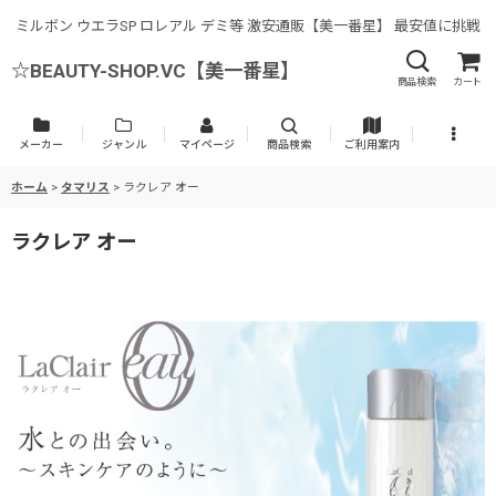
ミルボン ウエラSP ロレアル デミ等 激安通販【美一番星】 最安値に挑戦
☆BEAUTY-SHOP.VC【美一番星】
商品検索
カート
メーカー
ジャンル
マイページ
商品検索
ご利用案内
ホーム
>
タマリス
>
ラクレア オー
ラクレア オー