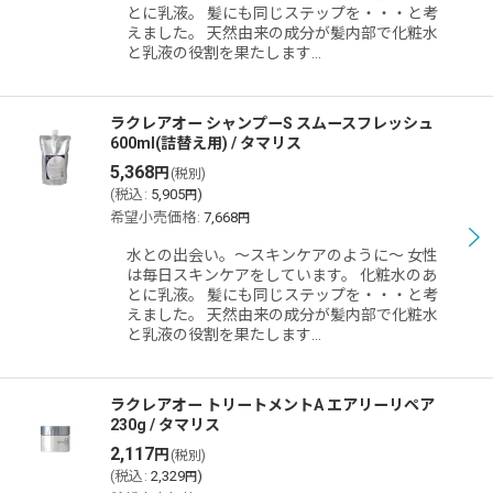
とに乳液。 髪にも同じステップを・・・と考
えました。 天然由来の成分が髪内部で化粧水
と乳液の役割を果たします…
ラクレアオー シャンプーS スムースフレッシュ
600ml(詰替え用) / タマリス
5,368
円
(税別)
(
税込
:
5,905
)
円
希望小売価格
:
7,668
円
水との出会い。〜スキンケアのように〜 女性
は毎日スキンケアをしています。 化粧水のあ
とに乳液。 髪にも同じステップを・・・と考
えました。 天然由来の成分が髪内部で化粧水
と乳液の役割を果たします…
ラクレアオー トリートメントA エアリーリペア
230g / タマリス
2,117
円
(税別)
(
税込
:
2,329
)
円