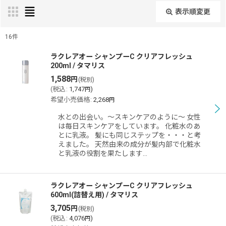
表示順変更
閉じる
16
件
表示数
:
ラクレアオー シャンプーC クリアフレッシュ
200ml / タマリス
1,588
円
(税別)
並び順
:
(
税込
:
1,747
)
円
希望小売価格
:
2,268
円
絞り込む
水との出会い。〜スキンケアのように〜 女性
は毎日スキンケアをしています。 化粧水のあ
とに乳液。 髪にも同じステップを・・・と考
えました。 天然由来の成分が髪内部で化粧水
と乳液の役割を果たします…
ラクレアオー シャンプーC クリアフレッシュ
600ml(詰替え用) / タマリス
3,705
円
(税別)
(
税込
:
4,076
)
円