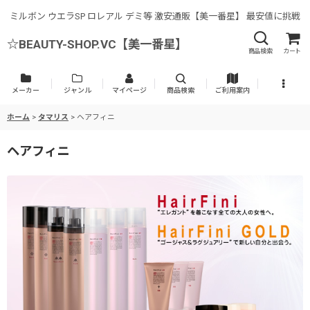
ミルボン ウエラSP ロレアル デミ等 激安通販【美一番星】 最安値に挑戦
☆BEAUTY-SHOP.VC【美一番星】
商品検索
カート
メーカー
ジャンル
マイページ
商品検索
ご利用案内
ホーム
>
タマリス
>
ヘアフィニ
ヘアフィニ