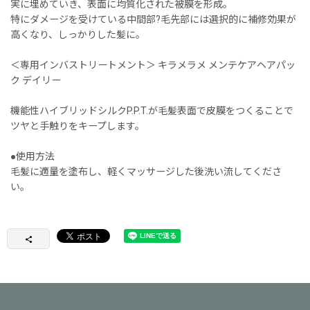
実に埋めていき、表面に均質化された被膜を形成。
特にダメージを受けている中間部?毛先部には選択的に補修効果が
高くなり、しっかりした髪に。
＜専用インバストリートメント＞ キラメラメ メンテケアヘアパッ
ク デイリー
機能性ハイブリッドシルクP.P.T.が毛髪表面で皮膜をつくることで
ツヤと手触りをキープします。
●使用方法
毛髪に適量を塗布し、軽くマッサージした後洗い流してくださ
い。