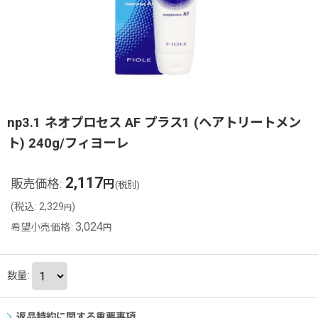
np3.1 ネオプロセス AF プラス1 (ヘアトリートメン
ト) 240g/フィヨーレ
2,117
販売価格
:
円
(税別)
(
税込
:
2,329
)
円
3,024
希望小売価格
:
円
数量
:
返品特約に関する重要事項