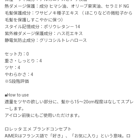
熱ダメージ保護：成分 ヒマシ油、オリーブ果実油、セラミド NG
毛髪保護成分：ワサビノキ種子エキス （ ほこりなどの微粒子から
毛髪を保護しすこやかに保つ）
スタイル記憶成分：ポリウレタン－ 14
紫外線ダメージ保護成分：ハス花エキス
静電気防止成分：グリコシルトレハロース
セット力：0
重さ・しっとり：4
ツヤ：4
やわらかさ：4
※5段階評価
■How to use
適量をツヤの欲しい部分に、髪から15〜20cm程度はなしてスプレ
ーします。
アイロン前後にもご使用いただけます。
ロレッタ エメ ブランドコンセプト
AIMERはフランス語で「好き」、「お気に入り」という意味。ロ