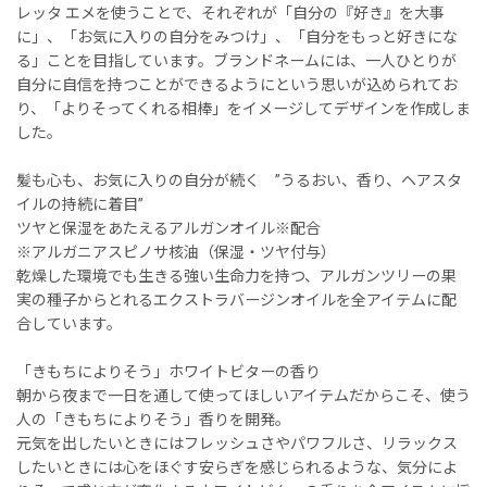
レッタ エメを使うことで、それぞれが「自分の『好き』を大事
に」、「お気に入りの自分をみつけ」、「自分をもっと好きにな
る」ことを目指しています。ブランドネームには、一人ひとりが
自分に自信を持つことができるようにという思いが込められてお
り、「よりそってくれる相棒」をイメージしてデザインを作成しま
した。
髪も心も、お気に入りの自分が続く ”うるおい、香り、ヘアスタ
イルの持続に着目”
ツヤと保湿をあたえるアルガンオイル※配合
※アルガニアスピノサ核油（保湿・ツヤ付与）
乾燥した環境でも生きる強い生命力を持つ、アルガンツリーの果
実の種子からとれるエクストラバージンオイルを全アイテムに配
合しています。
「きもちによりそう」ホワイトビターの香り
朝から夜まで一日を通して使ってほしいアイテムだからこそ、使う
人の「きもちによりそう」香りを開発。
元気を出したいときにはフレッシュさやパワフルさ、リラックス
したいときには心をほぐす安らぎを感じられるような、気分によ