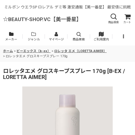
ミルボン ウエラSP ロレアル デミ等 激安通販【美一番星】 最安値に挑戦
☆BEAUTY-SHOP.VC【美一番星】
商品検索
カート
メーカー
ジャンル
マイページ
商品検索
ご利用案内
ホーム
>
ビーエックス（b-ex）
>
ロレッタ エメ（LORETTA AIMER）
>
ロレッタエメ グロスキープスプレー 170g
ロレッタエメ グロスキープスプレー 170g
[
B-EX /
LORETTA AIMER
]