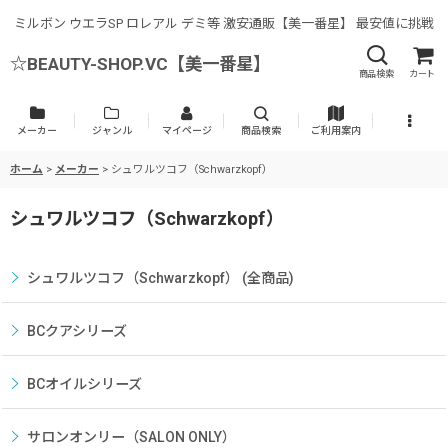
ミルボン ウエラSP ロレアル デミ等 激安通販【美一番星】 最安値に挑戦
☆BEAUTY-SHOP.VC【美一番星】
商品検索
カート
メーカー
ジャンル
マイページ
商品検索
ご利用案内
ホーム
>
メーカー
>
シュワルツコフ（Schwarzkopf）
シュワルツコフ（Schwarzkopf）
シュワルツコフ（Schwarzkopf） (全商品)
BCクアシリーズ
BCオイルシリーズ
サロンオンリー（SALON ONLY）