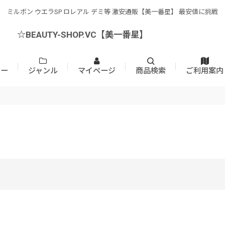
ミルボン ウエラSP ロレアル デミ等 激安通販【美一番星】 最安値に挑戦
☆BEAUTY-SHOP.VC【美一番星】
カー
ジャンル
マイページ
商品検索
ご利用案内