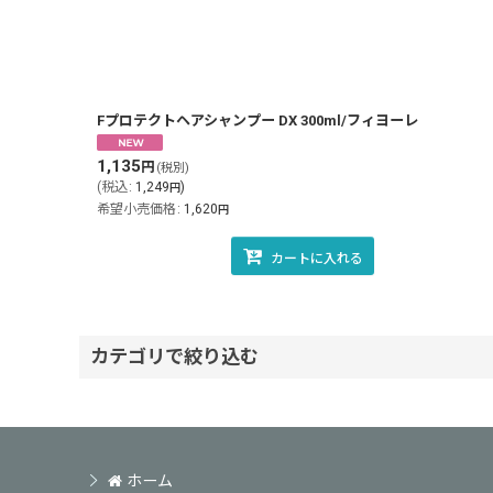
表示数
:
並び順
:
Fプロテクトヘアシャンプー DX 300ml/フィヨーレ
1,135
円
(税別)
(
税込
:
1,249
)
円
希望小売価格
:
1,620
円
カートに入れる
カテゴリで絞り込む
フィヨーレコスメティクス (全商品)
フィトリオ
ホーム