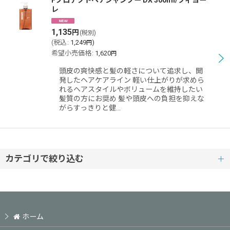
Fプロテクトヘアシャンプー DX 300ml/フィヨー
レ
並び順
:
1,135
円
(税別)
(
税込
:
1,249
)
円
希望小売価格
:
1,620
円
絞り込む
頭皮の爽快感と髪の軽さについて追求し、開
発したヘアケアライン 軽い仕上がりが求めら
れるヘアスタイルやボリュームを維持したい
髪質の方にお奨め 髪や頭皮への負担を抑えな
がらすっきりと健…
カテゴリで絞り込む
フィヨーレコスメティクス (全商品)
フィトリオ
ホーム