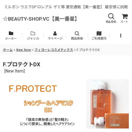
ミルボン ウエラSP ロレアル デミ等 激安通販【美一番星】 最安値に挑戦
☆BEAUTY-SHOP.VC【美一番星】
商品検索
カート
メーカー
ジャンル
マイページ
商品検索
ご利用案内
ホーム
>
New Item
>
フィヨーレコスメティクス
>
F.プロテクトDX
F.プロテクトDX
[
New Item
]