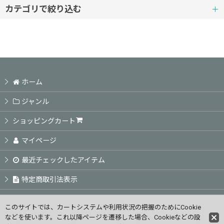
並び順
:
カテゴリで絞り込む
シュワルツコフ（Schwarzkopf） (全商品)
絞り込む
BCクアシリーズ
ホーム
BCオイルシリーズ
ジャンル
サロンオンリー（SALON ONLY）
ショッピングカート
ファイバープレックス（FIBREPLEX）
マイページ
最近チェックしたアイテム
ファイバークリニクス（FIBRE CLINIX）
特定商取引法表示
オージス（OSiS）
ご利用案内
このサイトでは、カートシステムや利用状況の把握のためにCookie
などを使います。これ以降ページを遷移した場合、Cookieなどの設
お問い合せ
シルエット（SILHOUETTE）