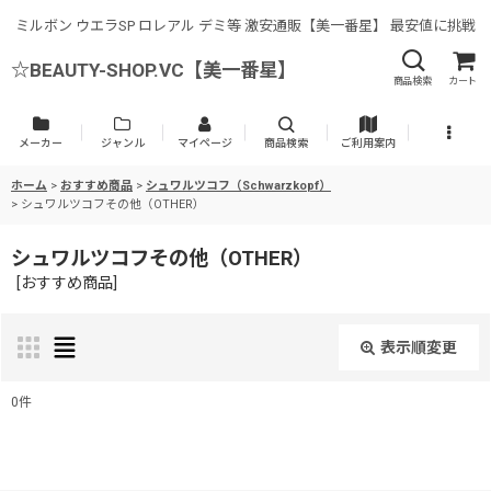
ミルボン ウエラSP ロレアル デミ等 激安通販【美一番星】 最安値に挑戦
☆BEAUTY-SHOP.VC【美一番星】
商品検索
カート
メーカー
ジャンル
マイページ
商品検索
ご利用案内
ホーム
>
おすすめ商品
>
シュワルツコフ（Schwarzkopf）
>
シュワルツコフその他（OTHER）
シュワルツコフその他（OTHER）
[
おすすめ商品
]
表示順変更
閉じる
0
件
表示数
: