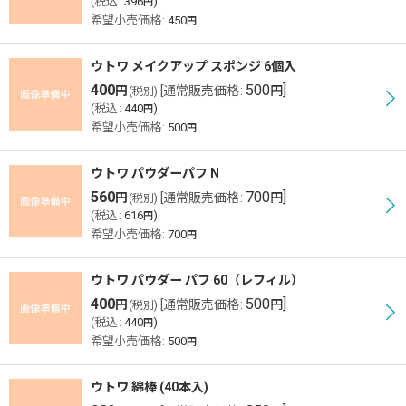
(
税込
:
396
)
円
希望小売価格
:
450
円
ウトワ メイクアップ スポンジ 6個入
400
500
]
円
[
通常販売価格
:
円
(税別)
(
税込
:
440
)
円
希望小売価格
:
500
円
ウトワ パウダーパフ N
560
700
]
円
[
通常販売価格
:
円
(税別)
(
税込
:
616
)
円
希望小売価格
:
700
円
ウトワ パウダー パフ 60（レフィル）
400
500
]
円
[
通常販売価格
:
円
(税別)
(
税込
:
440
)
円
希望小売価格
:
500
円
ウトワ 綿棒 (40本入)