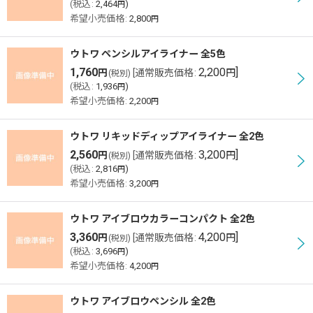
(
税込
:
2,464
)
円
希望小売価格
:
2,800
円
ウトワ ペンシルアイライナー 全5色
1,760
2,200
]
円
[
通常販売価格
:
円
(税別)
(
税込
:
1,936
)
円
希望小売価格
:
2,200
円
ウトワ リキッドディップアイライナー 全2色
2,560
3,200
]
円
[
通常販売価格
:
円
(税別)
(
税込
:
2,816
)
円
希望小売価格
:
3,200
円
ウトワ アイブロウカラーコンパクト 全2色
3,360
4,200
]
円
[
通常販売価格
:
円
(税別)
(
税込
:
3,696
)
円
希望小売価格
:
4,200
円
ウトワ アイブロウペンシル 全2色