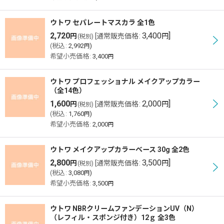
ウトワ セパレートマスカラ 全1色
2,720
3,400
]
円
[
通常販売価格
:
円
(税別)
(
税込
:
2,992
)
円
希望小売価格
:
3,400
円
ウトワ プロフェッショナル メイクアップカラー
（全14色）
1,600
2,000
]
円
[
通常販売価格
:
円
(税別)
(
税込
:
1,760
)
円
希望小売価格
:
2,000
円
ウトワ メイクアップカラーベース 30g 全2色
2,800
3,500
]
円
[
通常販売価格
:
円
(税別)
(
税込
:
3,080
)
円
希望小売価格
:
3,500
円
ウトワ NBRクリームファンデーションUV（N）
（レフィル・スポンジ付き）12ｇ 全3色