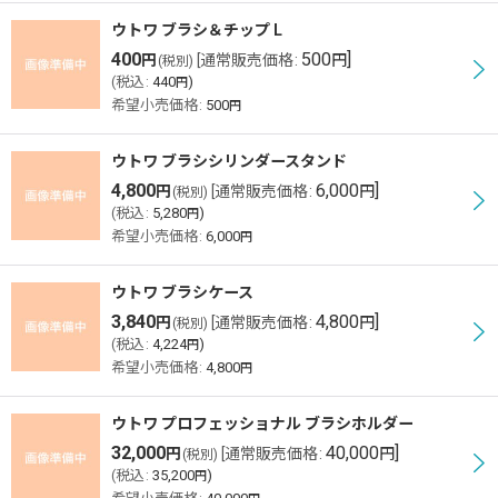
ウトワ ブラシ＆チップ L
400
500
]
円
[
通常販売価格
:
円
(税別)
(
税込
:
440
)
円
希望小売価格
:
500
円
ウトワ ブラシシリンダースタンド
4,800
6,000
]
円
[
通常販売価格
:
円
(税別)
(
税込
:
5,280
)
円
希望小売価格
:
6,000
円
ウトワ ブラシケース
3,840
4,800
]
円
[
通常販売価格
:
円
(税別)
(
税込
:
4,224
)
円
希望小売価格
:
4,800
円
ウトワ プロフェッショナル ブラシホルダー
32,000
40,000
]
円
[
通常販売価格
:
円
(税別)
(
税込
:
35,200
)
円