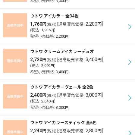
希望小売価格
:
3,000
円
ウトワ アイカラー 全34色
1,760
2,200
]
円
[
通常販売価格
:
円
(税別)
(
税込
:
1,936
)
円
希望小売価格
:
2,200
円
ウトワ クリームアイカラーデュオ
2,720
3,400
]
円
[
通常販売価格
:
円
(税別)
(
税込
:
2,992
)
円
希望小売価格
:
3,400
円
ウトワ アイカラーヴェール 全2色
2,400
3,000
]
円
[
通常販売価格
:
円
(税別)
(
税込
:
2,640
)
円
希望小売価格
:
3,000
円
ウトワ アイカラースティック 全6色
2,240
2,800
]
円
[
通常販売価格
:
円
(税別)