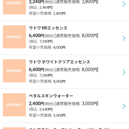
表示数
:
2,240
2,800
]
円
[
通常販売価格
:
円
(税別)
(
税込
:
2,464
)
円
希望小売価格
:
2,800
円
並び順
:
ウトワ NRエッセンス
6,400
8,000
]
絞り込む
円
[
通常販売価格
:
円
(税別)
(
税込
:
7,040
)
円
希望小売価格
:
8,000
円
ウトワ ホワイトクリアエッセンス
6,400
8,000
]
円
[
通常販売価格
:
円
(税別)
(
税込
:
7,040
)
円
希望小売価格
:
8,000
円
ペタルスキンウォーター
2,400
3,000
]
円
[
通常販売価格
:
円
(税別)
(
税込
:
2,640
)
円
希望小売価格
:
3,000
円