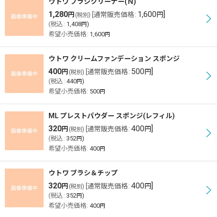
ウトワ ブラシクリーナー(Ｎ)
1,280
1,600
]
円
[
通常販売価格
:
円
(税別)
(
税込
:
1,408
)
円
希望小売価格
:
1,600
円
ウトワ クリームファンデーション スポンジ
400
500
]
円
[
通常販売価格
:
円
(税別)
(
税込
:
440
)
円
希望小売価格
:
500
円
ML プレストパウダー スポンジ(レフィル)
320
400
]
円
[
通常販売価格
:
円
(税別)
(
税込
:
352
)
円
希望小売価格
:
400
円
ウトワ ブラシ＆チップ
320
400
]
円
[
通常販売価格
:
円
(税別)
(
税込
:
352
)
円
希望小売価格
:
400
円