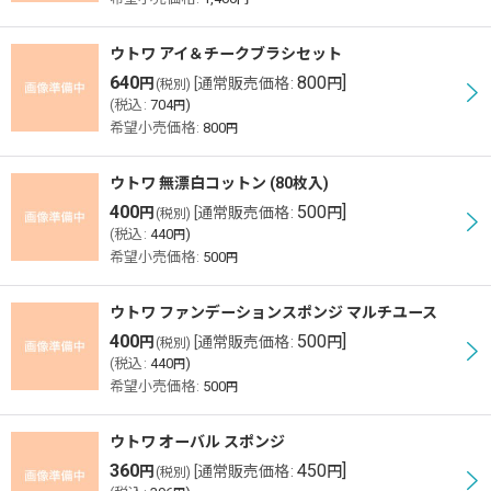
ウトワ アイ＆チークブラシセット
640
800
]
円
[
通常販売価格
:
円
(税別)
(
税込
:
704
)
円
希望小売価格
:
800
円
ウトワ 無漂白コットン (80枚入)
400
500
]
円
[
通常販売価格
:
円
(税別)
(
税込
:
440
)
円
希望小売価格
:
500
円
ウトワ ファンデーションスポンジ マルチユース
400
500
]
円
[
通常販売価格
:
円
(税別)
(
税込
:
440
)
円
希望小売価格
:
500
円
ウトワ オーバル スポンジ
360
450
]
円
[
通常販売価格
:
円
(税別)