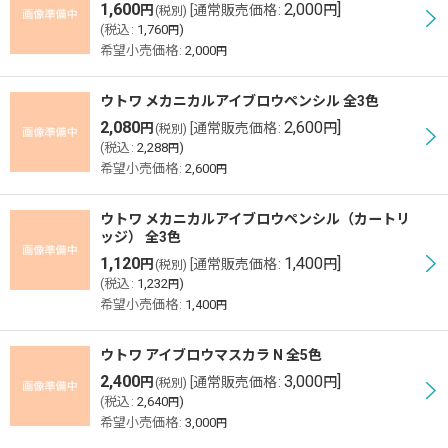
1,600
2,000
]
円
[
通常販売価格
:
円
(税別)
(
税込
:
1,760
)
円
希望小売価格
:
2,000
円
ウトワ メカニカルアイブロウペンシル 全3色
2,080
2,600
]
円
[
通常販売価格
:
円
(税別)
(
税込
:
2,288
)
円
希望小売価格
:
2,600
円
ウトワ メカニカルアイブロウペンシル（カートリ
ッジ） 全3色
1,120
1,400
]
円
[
通常販売価格
:
円
(税別)
(
税込
:
1,232
)
円
希望小売価格
:
1,400
円
ウトワ アイブロウマスカラ N 全5色
2,400
3,000
]
円
[
通常販売価格
:
円
(税別)
(
税込
:
2,640
)
円
希望小売価格
:
3,000
円