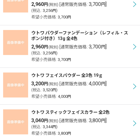
2,960
3,700
]
円
[
通常販売価格
:
円
(税別)
(
税込
:
3,256
)
円
希望小売価格
:
3,700
円
ウトワ パウダーファンデーション（レフィル・ス
ポンジ付き）13g 全4色
2,960
3,700
]
円
[
通常販売価格
:
円
(税別)
(
税込
:
3,256
)
円
希望小売価格
:
3,700
円
ウトワ フェイスパウダー 全3色 19ｇ
3,200
4,000
]
円
[
通常販売価格
:
円
(税別)
(
税込
:
3,520
)
円
希望小売価格
:
4,000
円
ウトワ スティックフェイスカラー 全2色
3,040
3,800
]
円
[
通常販売価格
:
円
(税別)
(
税込
:
3,344
)
円
希望小売価格
:
3,800
円