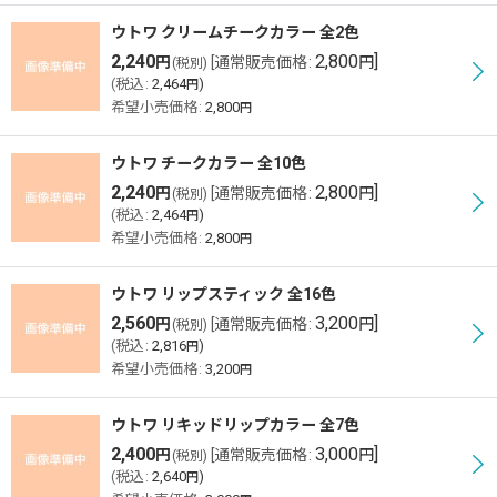
ウトワ クリームチークカラー 全2色
2,240
2,800
]
円
[
通常販売価格
:
円
(税別)
(
税込
:
2,464
)
円
希望小売価格
:
2,800
円
ウトワ チークカラー 全10色
2,240
2,800
]
円
[
通常販売価格
:
円
(税別)
(
税込
:
2,464
)
円
希望小売価格
:
2,800
円
ウトワ リップスティック 全16色
2,560
3,200
]
円
[
通常販売価格
:
円
(税別)
(
税込
:
2,816
)
円
希望小売価格
:
3,200
円
ウトワ リキッドリップカラー 全7色
2,400
3,000
]
円
[
通常販売価格
:
円
(税別)
(
税込
:
2,640
)
円