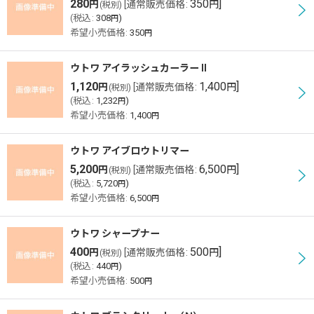
280
350
]
円
[
通常販売価格
:
円
(税別)
(
税込
:
308
)
円
希望小売価格
:
350
円
ウトワ アイラッシュカーラー II
1,120
1,400
]
円
[
通常販売価格
:
円
(税別)
(
税込
:
1,232
)
円
希望小売価格
:
1,400
円
ウトワ アイブロウトリマー
5,200
6,500
]
円
[
通常販売価格
:
円
(税別)
(
税込
:
5,720
)
円
希望小売価格
:
6,500
円
ウトワ シャープナー
400
500
]
円
[
通常販売価格
:
円
(税別)
(
税込
:
440
)
円
希望小売価格
:
500
円