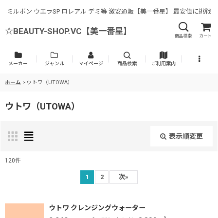
ミルボン ウエラSP ロレアル デミ等 激安通販【美一番星】 最安値に挑戦
☆BEAUTY-SHOP.VC【美一番星】
商品検索
カート
メーカー
ジャンル
マイページ
商品検索
ご利用案内
ホーム
>
ウトワ（UTOWA）
ウトワ（UTOWA）
表示順変更
閉じる
120
件
サブカテゴリ
:
1
2
次
»
ウトワ クレンジングウォーター