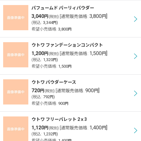
パフュームド パーリィパウダー
3,040
3,800
]
円
[
通常販売価格
:
円
(税別)
(
税込
:
3,344
)
円
希望小売価格
:
3,800
円
ウトワ ファンデーションコンパクト
1,200
1,500
]
円
[
通常販売価格
:
円
(税別)
(
税込
:
1,320
)
円
希望小売価格
:
1,500
円
ウトワ パウダーケース
720
900
]
円
[
通常販売価格
:
円
(税別)
(
税込
:
792
)
円
希望小売価格
:
900
円
ウトワ フリーパレット 2ｘ3
1,120
1,400
]
円
[
通常販売価格
:
円
(税別)
(
税込
:
1,232
)
円
希望小売価格
:
1,400
円