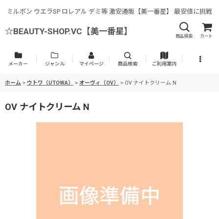
ミルボン ウエラSP ロレアル デミ等 激安通販【美一番星】 最安値に挑戦
☆BEAUTY-SHOP.VC【美一番星】
商品検索
カート
メーカー
ジャンル
マイページ
商品検索
ご利用案内
ホーム
>
ウトワ（UTOWA）
>
オーヴィ（OV）
>
OV ナイトクリーム N
OV ナイトクリーム N