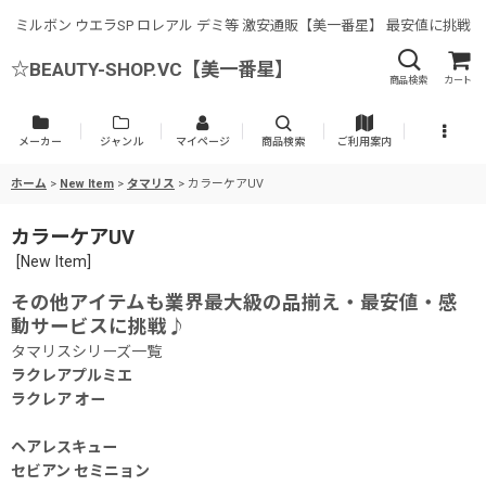
ミルボン ウエラSP ロレアル デミ等 激安通販【美一番星】 最安値に挑戦
☆BEAUTY-SHOP.VC【美一番星】
商品検索
カート
メーカー
ジャンル
マイページ
商品検索
ご利用案内
ホーム
>
New Item
>
タマリス
>
カラーケアUV
カラーケアUV
[
New Item
]
その他アイテムも業界最大級の品揃え・最安値・感
動サービスに挑戦♪
タマリスシリーズ一覧
ラクレアプルミエ
ラクレア オー
ヘアレスキュー
セビアン セミニョン