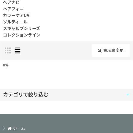
ヘアナビ
ヘアフィニ
カラーケアUV
ソルティール
スキャルプシリーズ
コレクションライン
表示順変更
閉じる
0
件
表示数
:
並び順
:
カテゴリで絞り込む
タマリス (全商品)
絞り込む
ラクレア オー
ホーム