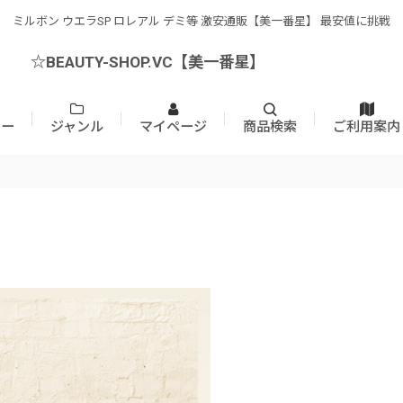
ミルボン ウエラSP ロレアル デミ等 激安通販【美一番星】 最安値に挑戦
☆BEAUTY-SHOP.VC【美一番星】
カー
ジャンル
マイページ
商品検索
ご利用案内