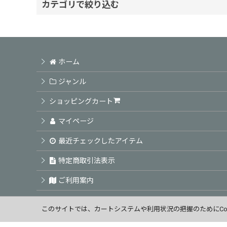
並び順
:
カテゴリで絞り込む
タマリス (全商品)
ラクレア オー
ホーム
ジャンル
ヘアレスキュー
ショッピングカート
セビアン セミニョン
マイページ
ヘアナビ
最近チェックしたアイテム
特定商取引法表示
ヘアフィニ
ご利用案内
カラーケアUV
お問い合せ
このサイトでは、カートシステムや利用状況の把握のためにCoo
ソルティール