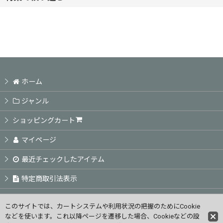
並び順
:
ヘアケアシャンプー
絞り込む
ヘアケアトリートメント
頭皮ケア商品
ホーム
アウトバス商品
ジャンル
ショッピングカート
スタイリング剤
マイページ
カラーSP TR / ホームカラー
最近チェックしたアイテム
特定商取引法表示
業務用カラー剤
ご利用案内
業務用パーマ剤
このサイトでは、カートシステムや利用状況の把握のためにCookie
などを使います。これ以降ページを遷移した場合、Cookieなどの設
お問い合せ