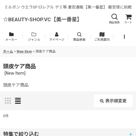
ミルボン ウエラSP ロレアル デミ等 激安通販【美一番星】 最安値に挑戦
☆BEAUTY-SHOP.VC【美一番星】
商品検索
カート
メーカー
ジャンル
マイページ
商品検索
ご利用案内
ホーム
>
New Item
>
頭皮ケア商品
頭皮ケア商品
[
New Item
]
頭皮ケア商品
表示順変更
閉じる
0
件
表示数
:
特集で絞り込む