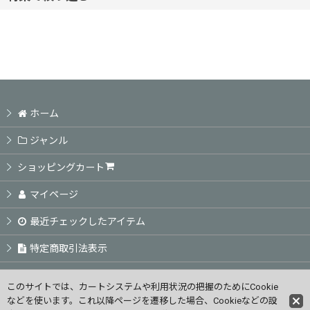
並び順
:
ヘアケアシャンプー
絞り込む
ヘアケアトリートメント
頭皮ケア商品
ホーム
アウトバス商品
ジャンル
ショッピングカート
スタイリング剤
マイページ
カラーSP TR / ホームカラー
最近チェックしたアイテム
特定商取引法表示
業務用カラー剤
ご利用案内
業務用パーマ剤
このサイトでは、カートシステムや利用状況の把握のためにCookie
などを使います。これ以降ページを遷移した場合、Cookieなどの設
お問い合せ