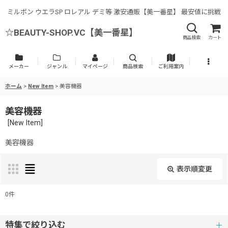
ミルボン ウエラSP ロレアル デミ等 激安通販【美一番星】 最安値に挑戦
☆BEAUTY-SHOP.VC【美一番星】
商品検索
カート
メーカー
ジャンル
マイページ
商品検索
ご利用案内
ホーム
>
New Item
>
美容機器
美容機器
[
New Item
]
美容機器
表示順変更
閉じる
0
件
表示数
:
特集で絞り込む