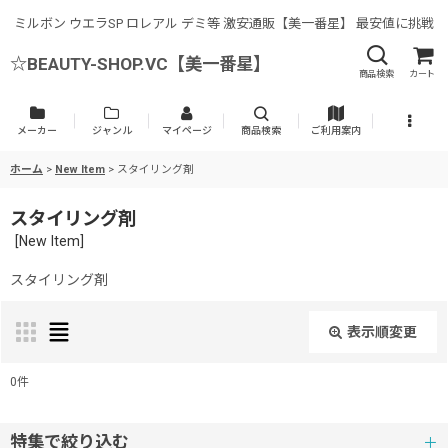
ミルボン ウエラSP ロレアル デミ等 激安通販【美一番星】 最安値に挑戦
☆BEAUTY-SHOP.VC【美一番星】
商品検索
カート
メーカー
ジャンル
マイページ
商品検索
ご利用案内
ホーム
>
New Item
>
スタイリング剤
スタイリング剤
[
New Item
]
スタイリング剤
表示順変更
閉じる
0
件
表示数
:
特集で絞り込む