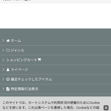
並び順
:
ヘアケアシャンプー
絞り込む
ヘアケアトリートメント
頭皮ケア商品
ホーム
アウトバス商品
ジャンル
ショッピングカート
スタイリング剤
マイページ
カラーSP TR / ホームカラー
最近チェックしたアイテム
特定商取引法表示
業務用カラー剤
ご利用案内
業務用パーマ剤
このサイトでは、カートシステムや利用状況の把握のためにCookie
などを使います。これ以降ページを遷移した場合、Cookieなどの設
お問い合せ