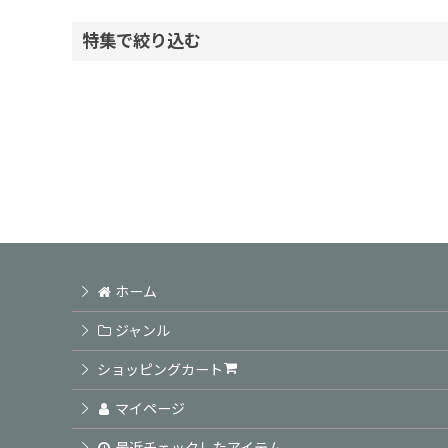
表示数
:
特集で絞り込む
並び順
:
ヘアケアシャンプー
ヘアケアトリートメント
頭皮ケア商品
アウトバス商品
ホーム
スタイリング剤
ジャンル
カラーSP TR / ホームカラー
ショッピングカート
業務用カラー剤
マイページ