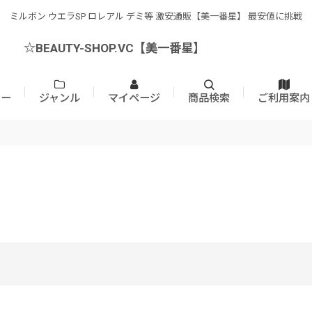
ミルボン ウエラSP ロレアル デミ等 激安通販【美一番星】 最安値に挑戦
☆BEAUTY-SHOP.VC【美一番星】
カー
ジャンル
マイページ
商品検索
ご利用案内