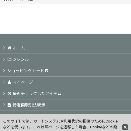
並び順
:
ヘアケアシャンプー
絞り込む
ヘアケアトリートメント
頭皮ケア商品
ホーム
アウトバス商品
ジャンル
ショッピングカート
スタイリング剤
マイページ
カラーSP TR / ホームカラー
最近チェックしたアイテム
特定商取引法表示
業務用カラー剤
ご利用案内
業務用パーマ剤
このサイトでは、カートシステムや利用状況の把握のためにCookie
などを使います。これ以降ページを遷移した場合、Cookieなどの設
お問い合せ