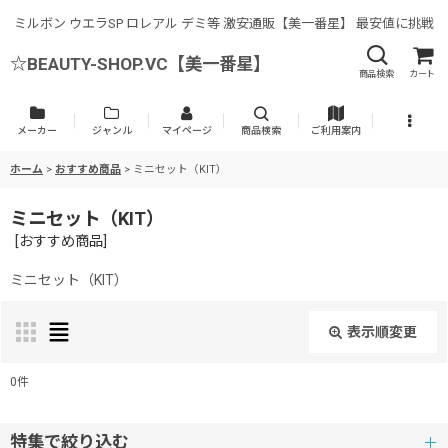
ミルボン ウエラSP ロレアル デミ等 激安通販【美一番星】 最安値に挑戦
☆BEAUTY-SHOP.VC【美一番星】
商品検索
カート
メーカー
ジャンル
マイページ
商品検索
ご利用案内
ホーム
>
おすすめ商品
>
ミニセット（KIT）
ミニセット（KIT）
[
おすすめ商品
]
ミニセット（KIT）
表示順変更
閉じる
0
件
表示数
:
特集で絞り込む