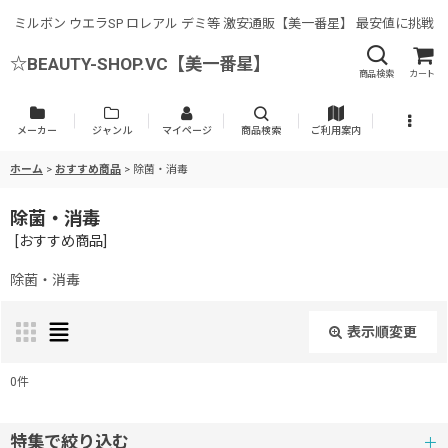
ミルボン ウエラSP ロレアル デミ等 激安通販【美一番星】 最安値に挑戦
☆BEAUTY-SHOP.VC【美一番星】
商品検索
カート
メーカー
ジャンル
マイページ
商品検索
ご利用案内
ホーム
>
おすすめ商品
>
除菌・消毒
除菌・消毒
[
おすすめ商品
]
除菌・消毒
表示順変更
閉じる
0
件
表示数
:
特集で絞り込む