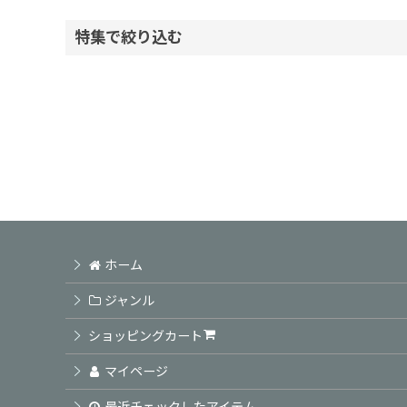
表示数
:
特集で絞り込む
並び順
:
ヘアケアシャンプー
ヘアケアトリートメント
頭皮ケア商品
アウトバス商品
ホーム
スタイリング剤
ジャンル
カラーSP TR / ホームカラー
ショッピングカート
業務用カラー剤
マイページ