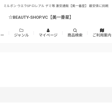
ミルボン ウエラSP ロレアル デミ等 激安通販【美一番星】 最安値に挑戦
☆BEAUTY-SHOP.VC【美一番星】
カー
ジャンル
マイページ
商品検索
ご利用案内