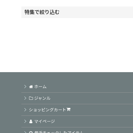
表示数
:
特集で絞り込む
並び順
:
ヘアケアシャンプー
ヘアケアトリートメント
頭皮ケア商品
アウトバス商品
ホーム
スタイリング剤
ジャンル
カラーSP TR / ホームカラー
ショッピングカート
業務用カラー剤
マイページ