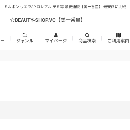
ミルボン ウエラSP ロレアル デミ等 激安通販【美一番星】 最安値に挑戦
☆BEAUTY-SHOP.VC【美一番星】
カー
ジャンル
マイページ
商品検索
ご利用案内