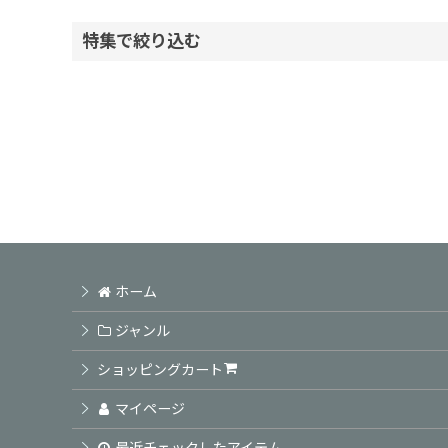
表示数
:
特集で絞り込む
並び順
:
ヘアケアシャンプー
ヘアケアトリートメント
頭皮ケア商品
アウトバス商品
ホーム
スタイリング剤
ジャンル
カラーSP TR / ホームカラー
ショッピングカート
業務用カラー剤
マイページ