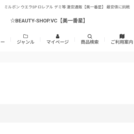
ミルボン ウエラSP ロレアル デミ等 激安通販【美一番星】 最安値に挑戦
☆BEAUTY-SHOP.VC【美一番星】
カー
ジャンル
マイページ
商品検索
ご利用案内