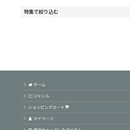
表示数
:
特集で絞り込む
並び順
:
ヘアケアシャンプー
ヘアケアトリートメント
頭皮ケア商品
アウトバス商品
ホーム
スタイリング剤
ジャンル
カラーSP TR / ホームカラー
ショッピングカート
業務用カラー剤
マイページ