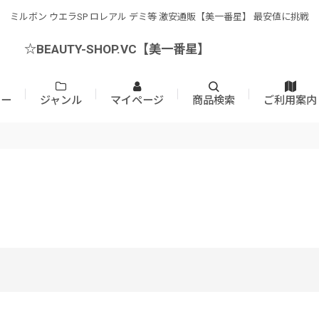
ミルボン ウエラSP ロレアル デミ等 激安通販【美一番星】 最安値に挑戦
☆BEAUTY-SHOP.VC【美一番星】
カー
ジャンル
マイページ
商品検索
ご利用案内